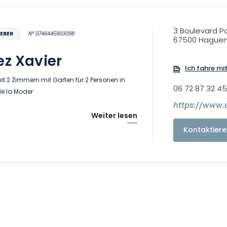
3 Boulevard P
EBER
N° 0746445903098
67500 Hague
ez Xavier
Ich fahre mi
t 2 Zimmern mit Garten für 2 Personen in
06 72 87 32 45
e la Moder
Weiter lesen
Kontaktiere