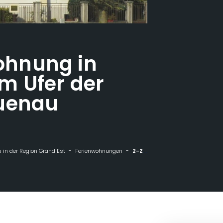
hnung in
m Ufer der
uenau
 in der Region Grand Est
Ferienwohnungen
2-Zimmer-Wohnung in einem Haus am Ufer der Moder in Haguenau