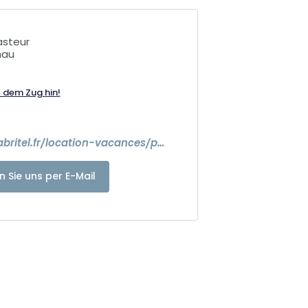
asteur
nau
t dem Zug hin!
https://www.abritel.fr/location-vacances/p1739220?dateless=true&x_pwa=1&rfrr=HSR&pwa_ts=1731682315090&referrerUrl=aHR0cHM6Ly93d3cuYWJyaXRlbC5mci9Ib3RlbC1TZWFyY2g%
n Sie uns per E-Mail