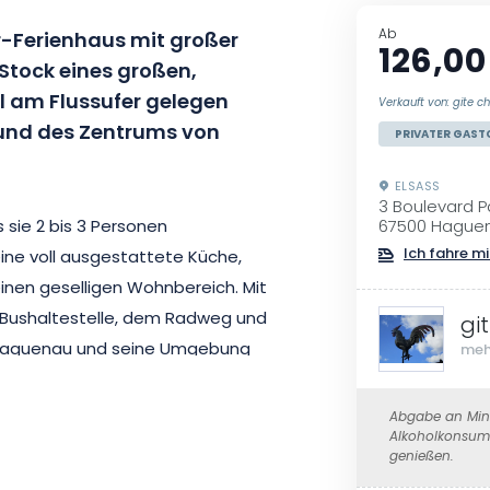
Ab
-Ferienhaus mit großer
126,00
Stock eines großen,
al am Flussufer gelegen
Verkauft von: gite c
 und des Zentrums von
PRIVATER GAST
ELSASS
3 Boulevard P
 sie 2 bis 3 Personen
67500 Hague
Ich fahre mi
ine voll ausgestattete Küche,
nen geselligen Wohnbereich. Mit
r Bushaltestelle, dem Radweg und
gi
 Haguenau und seine Umgebung
meh
Abgabe an Mind
Alkoholkonsum 
n Sie Ihren Aufenthalt in
genießen.
d in Ihrem eigenen Tempo.