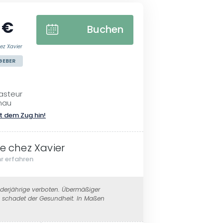
 €
Buchen
hez Xavier
GEBER
asteur
nau
t dem Zug hin!
te chez Xavier
r erfahren
erjährige verboten. Übermäßiger
schadet der Gesundheit. In Maßen