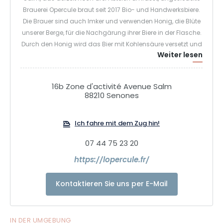
Brauerei Opercule braut seit 2017 Bio- und Handwerksbiere.
Die Brauer sind auch Imker und verwenden Honig, die Blüte
unserer Berge, für die Nachgärung ihrer Biere in der Flasche.
Durch den Honig wird das Bier mit Kohlensäure versetzt und
Weiter lesen
die Bitterkeit abgemildert. Der Zucker verschwindet und
macht Platz für subtile Honigdüfte mit blumigem
Nachgeschmack.
16b Zone d'activité Avenue Salm
88210 Senones
Ich fahre mit dem Zug hin!
07 44 75 23 20
https://lopercule.fr/
Kontaktieren Sie uns per E-Mail
IN DER UMGEBUNG