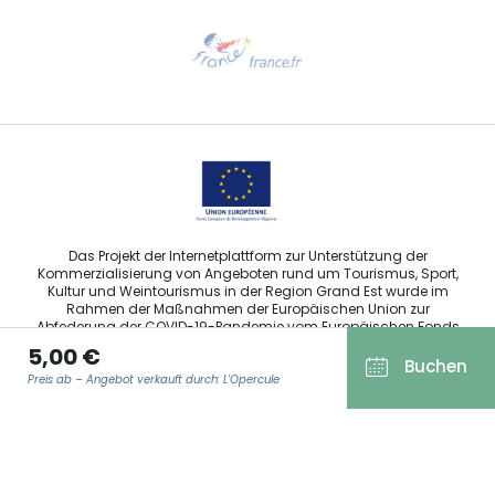
Hilfe erwünscht?
Sprechen Sie uns per E-Mail an
Das Projekt der Internetplattform zur Unterstützung der
Kommerzialisierung von Angeboten rund um Tourismus, Sport,
Kultur und Weintourismus in der Region Grand Est wurde im
Rahmen der Maßnahmen der Europäischen Union zur
Abfederung der COVID-19-Pandemie vom Europäischen Fonds
für regionale Entwicklung (EFRE) finanziert.
5,00 €
Buchen
Preis ab – Angebot verkauft durch: L'Opercule
Agence Régionale du Tourisme Grand Est ©2026 - Alle Rechte
E-MAIL ADRESSE
*
vorbehalten