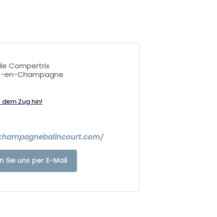
de Compertrix
ns-en-Champagne
t dem Zug hin!
.champagnebalincourt.com/
n Sie uns per E-Mail