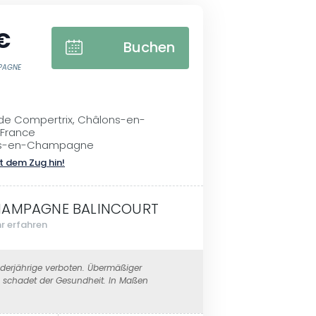
€
Buchen
MPAGNE
 de Compertrix, Châlons-en-
France
ns-en-Champagne
t dem Zug hin!
AMPAGNE BALINCOURT
r erfahren
erjährige verboten. Übermäßiger
schadet der Gesundheit. In Maßen