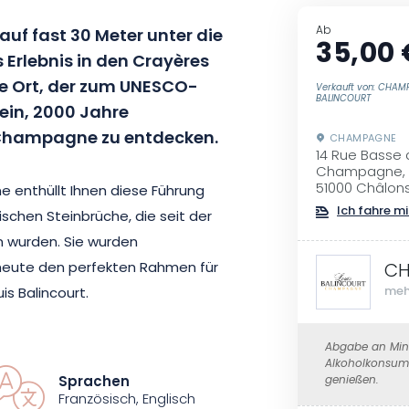
Ab
auf fast 30 Meter unter die
35,00 
 Erlebnis in den Crayères
de Ort, der zum UNESCO-
Verkauft von: CHA
BALINCOURT
 ein, 2000 Jahre
 Champagne zu entdecken.
CHAMPAGNE
14 Rue Basse
Champagne, 
51000 Châlo
enthüllt Ihnen diese Führung
Ich fahre mi
schen Steinbrüche, die seit der
n wurden. Sie wurden
heute den perfekten Rahmen für
CH
meh
s Balincourt.
 die Geschichte dieses
Abgabe an Mind
Alkoholkonsum 
lnen Schritte der
Sprachen
genießen.
ischer Werkzeuge und
Französisch, Englisch