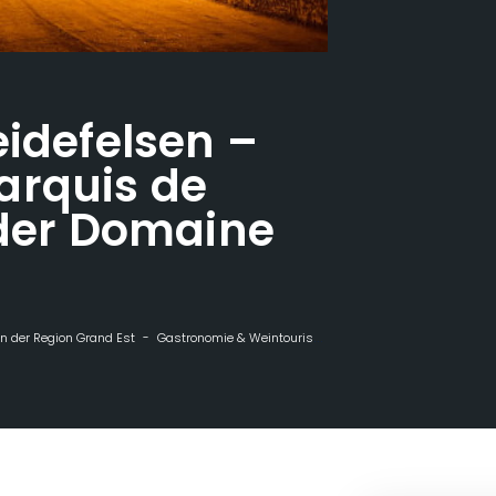
eidefelsen –
arquis de
 der Domaine
n der Region Grand Est
Gastronomie & Weintourismus
Kulturerbe Kreidef