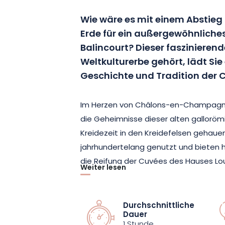
Wie wäre es mit einem Abstieg 
Erde für ein außergewöhnliches
Balincourt? Dieser faszinieren
Weltkulturerbe gehört, lädt Sie
Geschichte und Tradition der
Im Herzen von Châlons-en-Champagne 
die Geheimnisse dieser alten gallorömi
Kreidezeit in den Kreidefelsen gehaue
jahrhundertelang genutzt und bieten 
die Reifung der Cuvées des Hauses Loui
Weiter lesen
Entdecken Sie im Laufe des Rundgangs
außergewöhnlichen Ortes und die einze
Durchschnittliche
Dauer
Champagnerherstellung – dank histor
1 Stunde