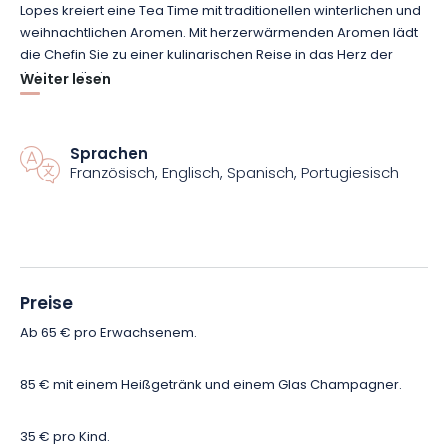
Lopes kreiert eine Tea Time mit traditionellen winterlichen und
weihnachtlichen Aromen. Mit herzerwärmenden Aromen lädt
die Chefin Sie zu einer kulinarischen Reise in das Herz der
Jahreszeit ein.
Weiter lesen
Genießen Sie eine wärmende und leckere Auszeit und lassen
Sie sich eine Auswahl an herzhaften Speisen und Gebäck
Sprachen
Französisch, Englisch, Spanisch, Portugiesisch
schmecken.
Preise
Ab 65 € pro Erwachsenem.
85 € mit einem Heißgetränk und einem Glas Champagner.
35 € pro Kind.