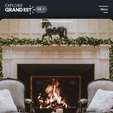
Rechercher un lieu, une activité...
DE
Menu
Sehenswertes in der Region Grand Est
Snacks & Tea Time
Tea Time Royal im Royal Champagne