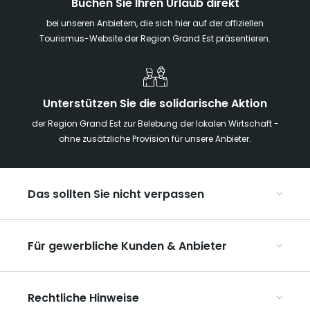
Buchen Sie Ihren Urlaub direkt
bei unseren Anbietern, die sich hier auf der offiziellen
Tourismus-Website der Region Grand Est präsentieren.
Unterstützen Sie die solidarische Aktion
der Region Grand Est zur Belebung der lokalen Wirtschaft -
ohne zusätzliche Provision für unsere Anbieter.
Das sollten Sie nicht verpassen
Mit Kindern in der Region Grand Est
Für gewerbliche Kunden & Anbieter
Die Weihnachtsmärkte im Grand Est
Ribeauvillé, zwischen Weinbergen und Bergen
Organisieren Sie Ihre Kongresse und Seminare
Unsere UNESCO-Welterbestätten
Rechtliche Hinweise
Organisieren Sie Ihre Gruppenreisen