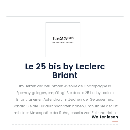
Le 25 bis by Leclerc
Briant
Im Herzen der berühmten Avenue de Champagne in
Epernay gelegen, empfängt Sie das Le 25 bis by Leclerc
Briant für einen Aufenthalt im Zeichen der Gelassenheit.
Sobald Sie die Tür durchschritten haben, umhüllt Sie der Ort
mit einer Atmosphäre der Ruhe, jenseits von Zeit und Hektik
Weiter lesen
der Welt. Sie tauchen direkt in die Welt des Hauses ein und
fühlen sich von nun an wie zu Hause.