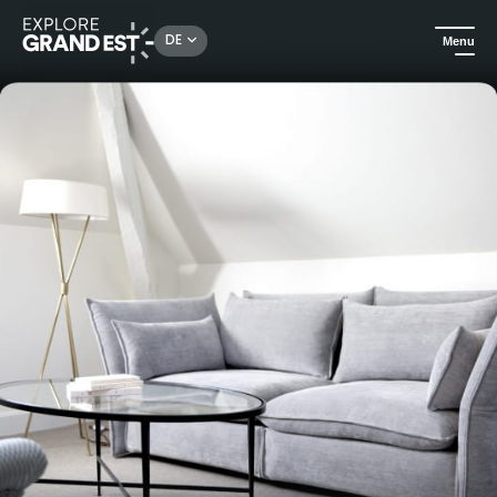
Rechercher un lieu, une activité...
DE
Menu
Sehenswertes in der Region Grand Est
Gästezimmer
Le 25bis by Leclerc Briant - Zimmer Nr. 4 mit Blick auf die Avenue de Champagne