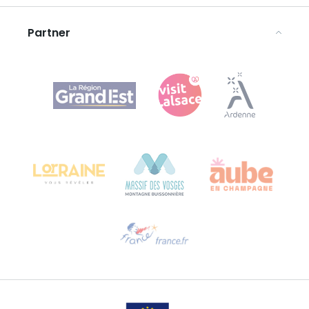
Rechtliche Hinweise
Partner
Agence Régionale du Tourisme Grand Est
Bureau de Colmar (Hauptverwaltung)
Château Kiener – 24 rue de Verdun
68000 COLMAR
Hilfe erwünscht?
Sprechen Sie uns per E-Mail an