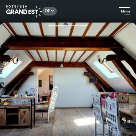
Rechercher un lieu, une activité...
DE
Menu
Sehenswertes in der Region Grand Est
Urlaubsideen
Wochenende zu zweit im Herzen der Champagne & Spa