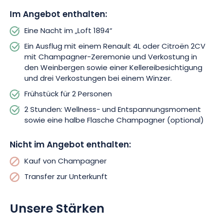
drei Verkostungen.
Im Angebot enthalten:
Um Ihren Aufenthalt abzurunden, gönnen Sie sich einen
Eine Nacht im „Loft 1894“
Moment der Entspannung im Spa, das in einem gewölbten
Ein Ausflug mit einem Renault 4L oder Citroën 2CV
Champagnerkeller eingerichtet ist. Genießen Sie zwei Stunden
mit Champagner-Zeremonie und Verkostung in
lang einen privaten Wellnessbereich, begleitet von einer
den Weinbergen sowie einer Kellereibesichtigung
halben Flasche Champagner. Ein ideales Erlebnis, um einen
und drei Verkostungen bei einem Winzer.
besonderen Moment zu zweit zu genießen und die
Champagne in all ihren Facetten zu entdecken.
Frühstück für 2 Personen
2 Stunden: Wellness- und Entspannungsmoment
sowie eine halbe Flasche Champagner (optional)
Nicht im Angebot enthalten:
Kauf von Champagner
Transfer zur Unterkunft
Unsere Stärken