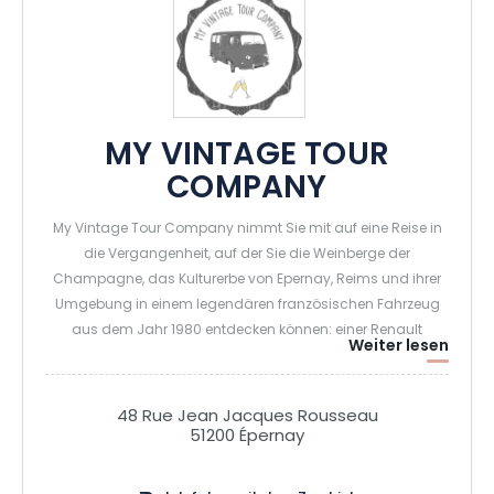
MY VINTAGE TOUR
COMPANY
My Vintage Tour Company nimmt Sie mit auf eine Reise in
die Vergangenheit, auf der Sie die Weinberge der
Champagne, das Kulturerbe von Epernay, Reims und ihrer
Umgebung in einem legendären französischen Fahrzeug
aus dem Jahr 1980 entdecken können: einer Renault
Weiter lesen
Estafette Alouette.
Unsere Incoming-Agentur bietet Ihnen verschiedene
Leistungen an, um Ihnen die Geschichte der Champagne
48 Rue Jean Jacques Rousseau
zu erzählen und die Geheimnisse der
51200 Épernay
Champagnerherstellung auf ungewöhnlichen
Spaziergängen im Herzen des Weinbaugebiets zu lüften.