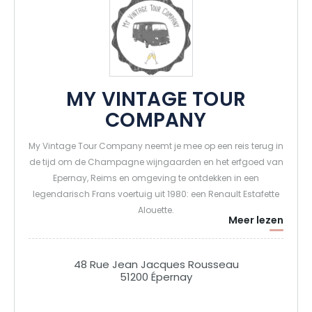
MY VINTAGE TOUR
COMPANY
My Vintage Tour Company neemt je mee op een reis terug in
de tijd om de Champagne wijngaarden en het erfgoed van
Epernay, Reims en omgeving te ontdekken in een
legendarisch Frans voertuig uit 1980: een Renault Estafette
Alouette.
Meer lezen
Ons inkomend agentschap biedt een waaier aan diensten
om je alles te vertellen over de geschiedenis van de
Champagnestreek en de geheimen te onthullen van hoe
48 Rue Jean Jacques Rousseau
Champagne gemaakt wordt via ongewone uitstapjes in
51200 Épernay
het hart van de wijngaarden.