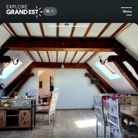
Rechercher un lieu, une activité...
NL
Menu
Kijk je ogen uit in de Grand Est
All-informules
Weekend voor twee in het hart van de Champagne & spa