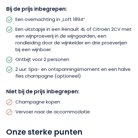
proeverijen.
Bij de prijs inbegrepen:
Om uw verblijf compleet te maken, kunt u kiezen voor een
Een overnachting in „Loft 1894“
moment van ontspanning in de spa, gevestigd in een
Een uitstapje in een Renault 4L of Citroën 2CV met
gewelfde kelder in de Champagne. Geniet gedurende 2 uur
een wijnproeverij in de wijngaarden, een
van een privé-wellnessruimte, vergezeld van een halve fles
rondleiding door de wijnkelder en drie proeverijen
Champagne. Een ideale ervaring om samen een bijzonder
bij een wijnboer.
moment te beleven en de Champagne in al haar facetten te
ontdekken.
Ontbijt voor 2 personen
2 uur: Spa- en ontspanningsmoment en een halve
fles champagne (optioneel)
Niet bij de prijs inbegrepen:
Champagne kopen
Vervoer naar de accommodatie
Onze sterke punten