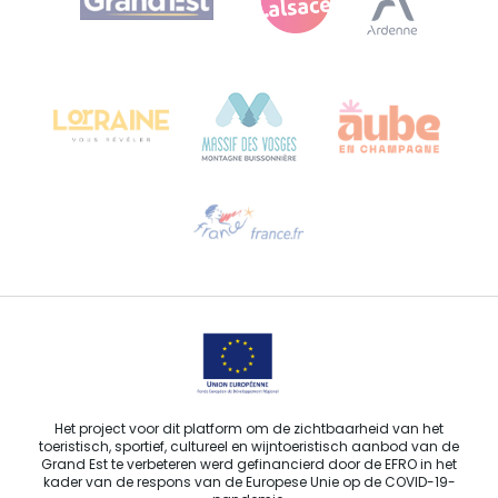
Bureau de Colmar (hoofdkantoor)
Château Kiener – Rue de Verdun 24
68000 COLMAR - FRANKRIJK
Hulp nodig?
Stuur ons een e-mail
Het project voor dit platform om de zichtbaarheid van het
toeristisch, sportief, cultureel en wijntoeristisch aanbod van de
Grand Est te verbeteren werd gefinancierd door de EFRO in het
kader van de respons van de Europese Unie op de COVID-19-