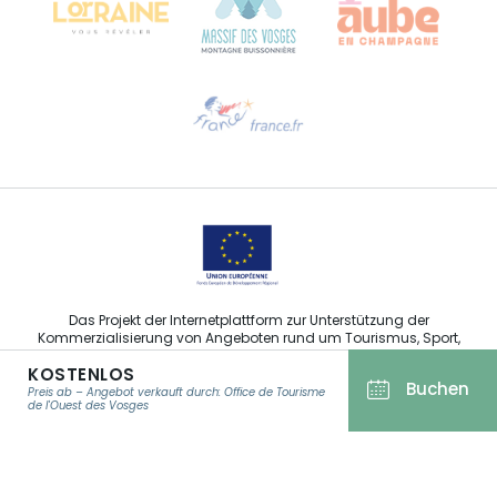
Hilfe erwünscht?
Sprechen Sie uns per E-Mail an
Das Projekt der Internetplattform zur Unterstützung der
Kommerzialisierung von Angeboten rund um Tourismus, Sport,
Kultur und Weintourismus in der Region Grand Est wurde im
KOSTENLOS
Rahmen der Maßnahmen der Europäischen Union zur
Buchen
Abfederung der COVID-19-Pandemie vom Europäischen Fonds
Preis ab – Angebot verkauft durch: Office de Tourisme
de l'Ouest des Vosges
für regionale Entwicklung (EFRE) finanziert.