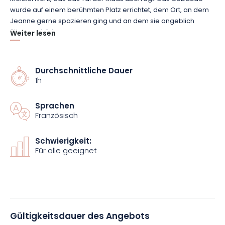
wurde auf einem berühmten Platz errichtet, dem Ort, an dem
Jeanne gerne spazieren ging und an dem sie angeblich
Stimmen hörte.
Weiter lesen
Die geschichtsträchtige Basilika beherbergt acht tapfere
Gemälde, die das Leben von Jeanne, einem Kind des Landes,
Durchschnittliche Dauer
1h
prägen.
Neben der Besichtigung des Gebäudes umfasst das
Angebot auch die Begleitung durch einen Bewohner der
Westvogesen.
Sprachen
Französisch
Buchen Sie jetzt Ihren Platz und begeben Sie sich auf einen
Spaziergang, um eine faszinierende Geschichte zu
Schwierigkeit:
Für alle geeignet
entdecken!
Gültigkeitsdauer des Angebots