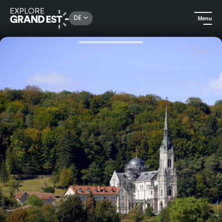
Rechercher un lieu, une activité...
DE
Menu
Sehenswertes in der Region Grand Est
Kulturerbe & Denkmäler
Geführte Tour durch die Basilika Sainte-Jeanne-d'Arc