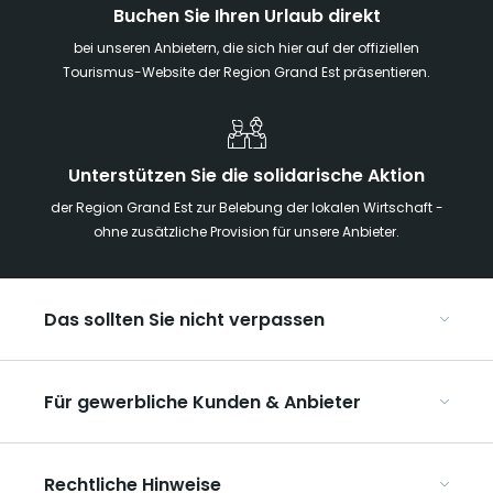
Buchen Sie Ihren Urlaub direkt
bei unseren Anbietern, die sich hier auf der offiziellen
Tourismus-Website der Region Grand Est präsentieren.
Unterstützen Sie die solidarische Aktion
der Region Grand Est zur Belebung der lokalen Wirtschaft -
ohne zusätzliche Provision für unsere Anbieter.
Das sollten Sie nicht verpassen
Mit Kindern in der Region Grand Est
Für gewerbliche Kunden & Anbieter
Die Weihnachtsmärkte im Grand Est
Ribeauvillé, zwischen Weinbergen und Bergen
Organisieren Sie Ihre Kongresse und Seminare
Unsere UNESCO-Welterbestätten
Rechtliche Hinweise
Organisieren Sie Ihre Gruppenreisen