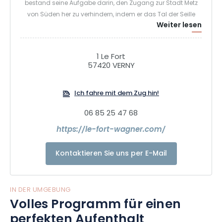
bestand seine Aufgabe darin, den Zugang zur Stadt Metz
von Süden her zu verhindern, indem er das Tal der Seille
Weiter lesen
unter dem Feuer einer starken Artillerie hielt. Sie bestand aus
etwa 30 Kanonen und Haubitzen verschiedener Kaliber und
konnte bis zu 2 Tonnen Granaten pro Minute abfeuern. Die
1 Le Fort
größten Geschütze hatten eine Reichweite von fast 20
57420 VERNY
Kilometern und schossen weit über die Front hinaus.
Ich fahre mit dem Zug hin!
06 85 25 47 68
https://le-fort-wagner.com/
Kontaktieren Sie uns per E-Mail
IN DER UMGEBUNG
Volles Programm für einen
perfekten Aufenthalt