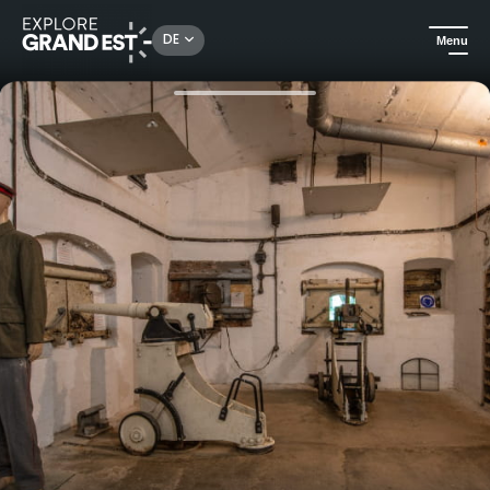
Rechercher un lieu, une activité...
DE
Menu
Sehenswertes in der Region Grand Est
Kulturerbe & Denkmäler
URBEX-Erlebnistag im Fort Wagner