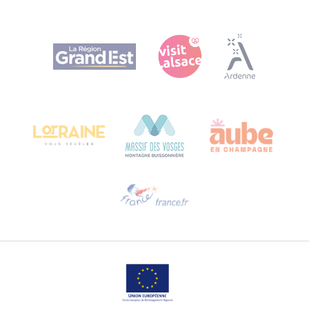
Agence Régionale du Tourisme Grand Est
Bureau de Colmar (Hauptverwaltung)
Château Kiener – 24 rue de Verdun
68000 COLMAR
Hilfe erwünscht?
Sprechen Sie uns per E-Mail an