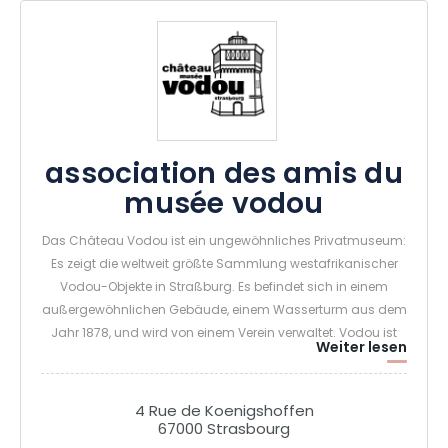
association des amis du
musée vodou
Das Château Vodou ist ein ungewöhnliches Privatmuseum:
Es zeigt die weltweit größte Sammlung westafrikanischer
Vodou-Objekte in Straßburg. Es befindet sich in einem
außergewöhnlichen Gebäude, einem Wasserturm aus dem
Jahr 1878, und wird von einem Verein verwaltet. Vodou ist
Weiter lesen
eine Religion, die ein breites Spektrum an Praktiken, Ritualen
und Glaubensvorstellungen umfasst. Er stammt
ursprünglich aus Westafrika und hat seine Wurzeln genauer
4 Rue de Koenigshoffen
gesagt im ehemaligen Königreich Dahomey. In der Form, in
67000 Strasbourg