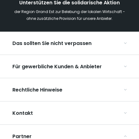
Unterstützen Sie die solidarische Aktion
der Region Grand Est zur Belebung der lokalen Wirtschaft -
ohne zusätzliche Provision für unsere Anbieter.
Das sollten Sie nicht verpassen
Mit Kindern in der Region Grand Est
Für gewerbliche Kunden & Anbieter
Die Weihnachtsmärkte im Grand Est
Ribeauvillé, zwischen Weinbergen und Bergen
Organisieren Sie Ihre Kongresse und Seminare
Unsere UNESCO-Welterbestätten
Rechtliche Hinweise
Organisieren Sie Ihre Gruppenreisen
Im Weinbaugebiet Champagne
ART GE kennenlernen
Allgemeine Nutzungsbedingungen
Mediaroom
Kontakt
Datenschutzbestimmungen
Rechtliche Hinweise
Partner