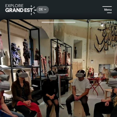
Rechercher un lieu, une activité...
DE
Menu
Sehenswertes in der Region Grand Est
Kunst & Kultur
Virtual-Reality-Erfahrungen im Vodou-Museum