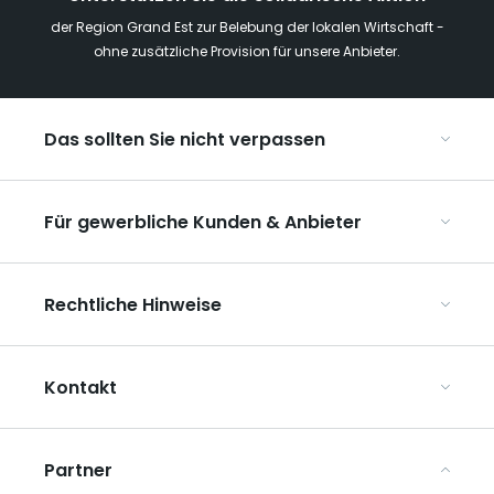
der Region Grand Est zur Belebung der lokalen Wirtschaft -
ohne zusätzliche Provision für unsere Anbieter.
Das sollten Sie nicht verpassen
Mit Kindern in der Region Grand Est
Für gewerbliche Kunden & Anbieter
Die Weihnachtsmärkte im Grand Est
Ribeauvillé, zwischen Weinbergen und Bergen
Organisieren Sie Ihre Kongresse und Seminare
Unsere UNESCO-Welterbestätten
Rechtliche Hinweise
Organisieren Sie Ihre Gruppenreisen
Im Weinbaugebiet Champagne
ART GE kennenlernen
Allgemeine Nutzungsbedingungen
Mediaroom
Kontakt
Datenschutzbestimmungen
Rechtliche Hinweise
Partner