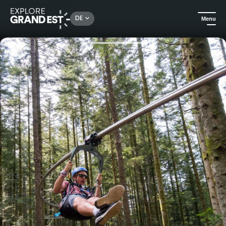
Rechercher un lieu, une activité...
DE
Menu
Sehenswertes in der Region Grand Est
Freizeit- & Tierparks
La Bol d'Air Line- Parc Bol d'Air