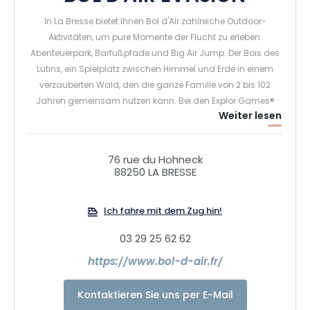
In La Bresse bietet Ihnen Bol d'Air zahlreiche Outdoor-
Aktivitäten, um pure Momente der Flucht zu erleben.
Abenteuerpark, Barfußpfade und Big Air Jump. Der Bois des
Lutins, ein Spielplatz zwischen Himmel und Erde in einem
verzauberten Wald, den die ganze Familie von 2 bis 102
Jahren gemeinsam nutzen kann. Bei den Explor Games®
Weiter lesen
stellen Sie sich in Teams von 2 bis 5 Spielern körperlichen
und geistigen Herausforderungen, Geschicklichkeits- und
Orientierungsübungen, um zwei Stunden lang in der Natur
76 rue du Hohneck
und in Themenräumen zu spielen. Für noch mehr
88250 LA BRESSE
Nervenkitzel bietet Ihnen Bol d'Air auch das Fantasticable,
einen Flug wie ein Vogel mit über 110 km/h entlang eines 1
Ich fahre mit dem Zug hin!
km350 langen Kabels, den Sie allein oder zu zweit erleben
können. Den Fantasti'Kid, die 200 m lange, liegende oder
03 29 25 62 62
sitzende Seilrutsche für Kinder von 15 bis 35 kg. Oder die Bol
d'Air Line, die in Frankreich einzigartige kurvenreiche
https://www.bol-d-air.fr/
Seilrutsche für einen neuartigen Slalom durch den Wald. Die
Wagemutigsten können sich am Bungee-Sprung
Kontaktieren Sie uns per E-Mail
versuchen oder am Propuls'Air, dem höchsten Überkopf-