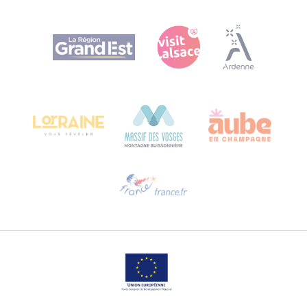
Agence Régionale du Tourisme Grand Est
Bureau de Colmar (Hauptverwaltung)
Château Kiener – 24 rue de Verdun
68000 COLMAR
Hilfe erwünscht?
Sprechen Sie uns per E-Mail an