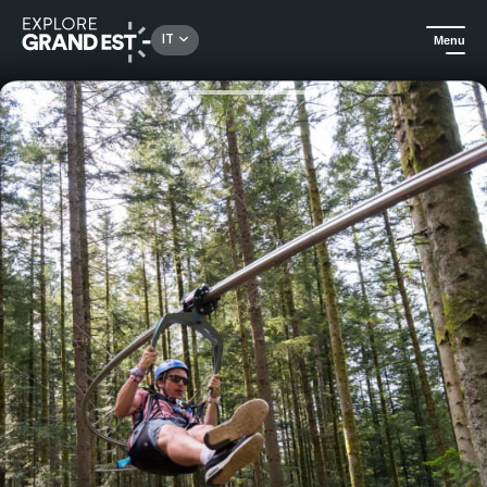
Rechercher un lieu, une activité...
IT
Menu
Homepage
Natura
La linea Bol d'Air - Parco Bol d'Air