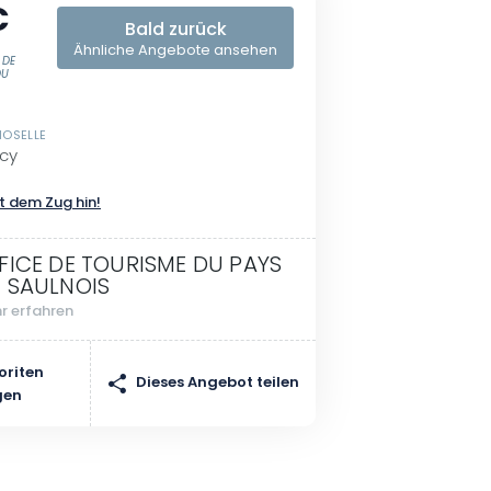
€
Bald zurück
Ähnliche Angebote ansehen
 DE
DU
MOSELLE
cy
t dem Zug hin!
FICE DE TOURISME DU PAYS
 SAULNOIS
r erfahren
oriten
Dieses Angebot teilen
gen