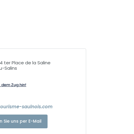
14 ter Place de la Saline
-Salins
t dem Zug hin!
tourisme-saulnois.com
n Sie uns per E-Mail