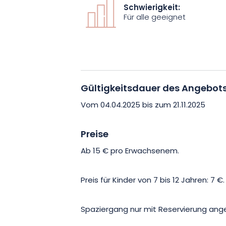
Schönheit der Landschaften des Sauln
Schwierigkeit:
Für alle geeignet
Packen Sie Ihre Wanderschuhe ein, öffn
sich von den verborgenen Schätzen der
Ausflug für alle, die neugierig auf die N
oder unter Naturbegeisterten erleben 
Gültigkeitsdauer des Angebot
jetzt Ihren Platz!
Vom 04.04.2025 bis zum 21.11.2025
Preise
Ab 15 € pro Erwachsenem.
Preis für Kinder von 7 bis 12 Jahren: 7 €.
Spaziergang nur mit Reservierung ang