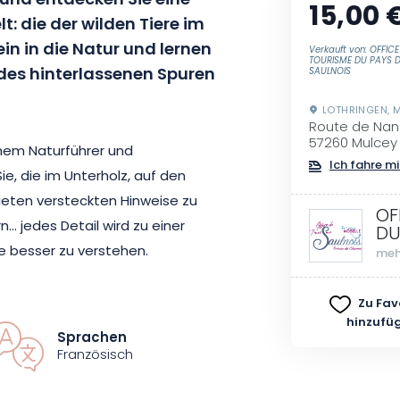
 und entdecken Sie eine
15,00 
t: die der wilden Tiere im
in in die Natur und lernen
Verkauft von: OFFICE
TOURISME DU PAYS 
ldes hinterlassenen Spuren
SAULNOIS
LOTHRINGEN, 
Route de Nan
57260 Mulcey
inem Naturführer und
Ich fahre mi
ie, die im Unterholz, auf den
ieten versteckten Hinweise zu
OF
n… jedes Detail wird zu einer
DU
e besser zu verstehen.
meh
pen von maximal 20 Personen
Zu Fav
hinzufü
uhören, Beobachten und den
Sprachen
ine gute Gelegenheit, mehr über
Französisch
n und dabei die Ruhe und die