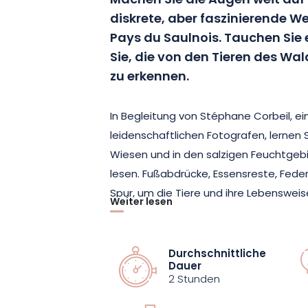
Machen Sie die Augen weit auf
diskrete, aber faszinierende Wel
Pays du Saulnois. Tauchen Sie e
Sie, die von den Tieren des Wa
zu erkennen.
In Begleitung von Stéphane Corbeil, e
leidenschaftlichen Fotografen, lernen S
Wiesen und in den salzigen Feuchtgeb
lesen. Fußabdrücke, Essensreste, Feder
Spur, um die Tiere und ihre Lebensweis
Weiter lesen
Diese Wanderung, die in kleinen Grup
organisiert wird, legt Wert auf das Z
Durchschnittliche
Dauer
Respekt vor der Umwelt. Es ist auch e
2 Stunden
die Ökosysteme des Waldes zu erfahre