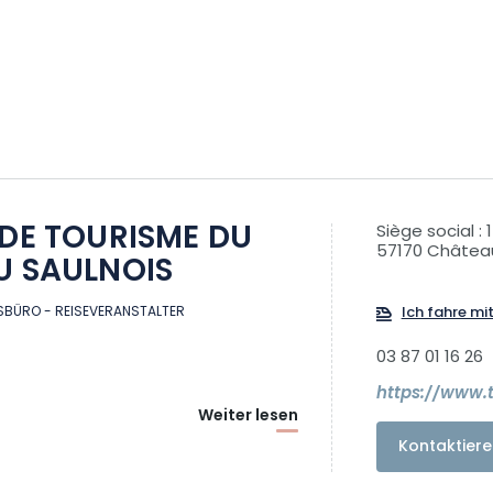
 DE TOURISME DU
Siège social : 
57170 Château
U SAULNOIS
BÜRO - REISEVERANSTALTER
Ich fahre mi
03 87 01 16 26
https://www.
Weiter lesen
Kontaktiere