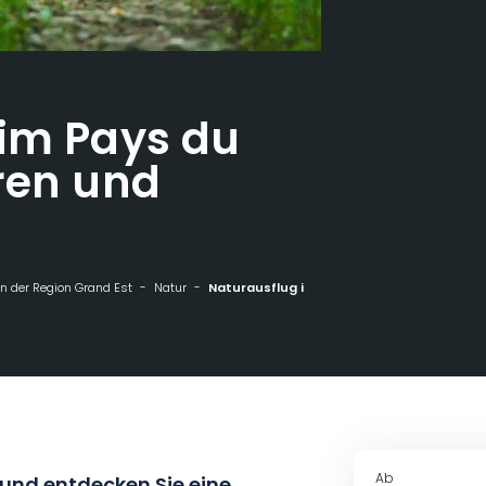
 im Pays du
ren und
n der Region Grand Est
Natur
Naturausflug im Pays du Saulnois: Spuren und Hinweise
Ab