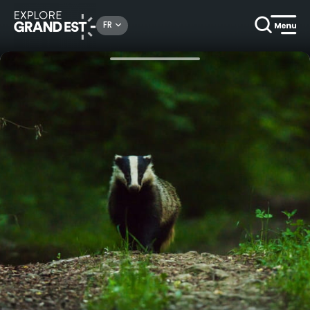
Rechercher un lieu, une activité...
FR
Accueil
Nature
Sortie nature au Pays du Saulnois : Traces et indices