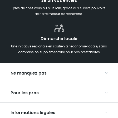
Selon vos envies
près de chez vous ou plus loin, grâce aux supers pouvoirs
de notre moteur de recherche !
Démarche locale
Une initiative régionale en soutien à l’économie locale, sans
commission supplémentaire pour nos prestataires
Ne manquez pas
Notre agenda
Pour les pros
Week-end insolite en Grand Est
Week-end spa en Grand Est
Organisez vos congrès et séminaires
Hébergements insolites
Informations légales
Organisez vos voyages en groupe