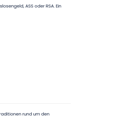
z und lassen Sie sich in die
slosengeld, ASS oder RSA. Ein
ey entführen.
raditionen rund um den