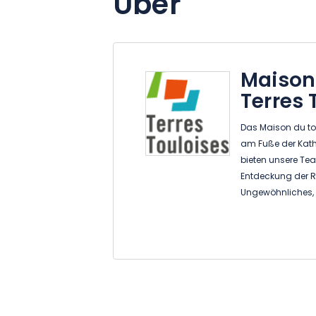
Über
Maison
Terres 
Das Maison du to
am Fuße der Kathe
bieten unsere Te
Entdeckung der Re
Ungewöhnliches, 
Angebot an Entd