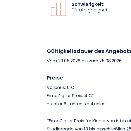
landwirtschaftliche Erbe und seine Ent
Schwierigkeit:
zu verstehen.
Für alle geeignet
Einer der Höhepunkte des Erlebnisses 
Hopfenplantage. In diesem überrasch
Sie die beeindruckenden Ranken beoba
erheben, und die besonderen Bedingung
Gültigkeitsdauer des Angebot
Wachstum erforderlich sind. Ihr Führer
Vom 29.05.2026 bis zum 25.08.2026
dieses anspruchsvollen Anbaus, seinen
Besonderheiten enthüllen, die Hopfen z
Preise
machen. Diese Etappe bietet einen exklu
Vollpreis: 6 €
der breiten Öffentlichkeit oft unbekannt
Ermäßigter Preis: 4 €*
– unter 6 Jahren: kostenlos
Diese Führung richtet sich an alle Neug
Kulturerbes oder Landwirtschaftsbegei
*Ermäßigter Preis für Kinder von 6 bis ei
Gelegenheit, die Reichtümer der Regio
Studierende von 18 bis einschließlich 