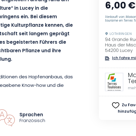
, originellen Führung rund um
6,00 €
ure“ in Lucey in die
ringens ein. Bei diesem
Verkauft von: Maiso
tourisme en Terres T
tige Kulturpflanze kennen, die
rtschaft seit langem geprägt
LOTHRINGEN
94 Grande Ru
nes begeisterten Führers die
Haus der Misc
54200 Lucey
ichtbaren Pflanze und ihre
Ich fahre mi
llung.
Ma
raditionen des Hopfenanbaus, das
Te
rgegebene Know-how und die
meh
ennen. Von der Ernte bis zur
äzision und das Fachwissen, die
Zu Fav
 ihren zahlreichen Vorzügen
hinzufü
Sprachen
en in die Welt des Hopfens
Französisch
es Hopfens für das regionale