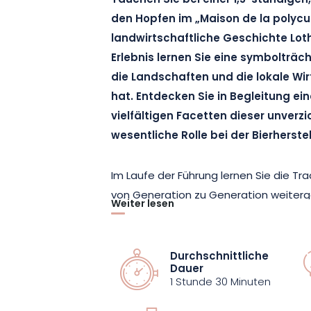
Tauchen Sie bei einer 1,5-stündigen
den Hopfen im „Maison de la polycult
landwirtschaftliche Geschichte Loth
Erlebnis lernen Sie eine symbolträch
die Landschaften und die lokale Wi
hat. Entdecken Sie in Begleitung ei
vielfältigen Facetten dieser unverz
wesentliche Rolle bei der Bierherste
Im Laufe der Führung lernen Sie die T
von Generation zu Generation weite
Weiter lesen
verschiedenen Verarbeitungsschritte k
Trocknung offenbart jede Phase die Pr
erforderlich sind, um diese Pflanze mit
Durchschnittliche
Dauer
optimal zu verwerten. Dieses Eintauch
1 Stunde 30 Minuten
ermöglicht es zudem, die Bedeutung d