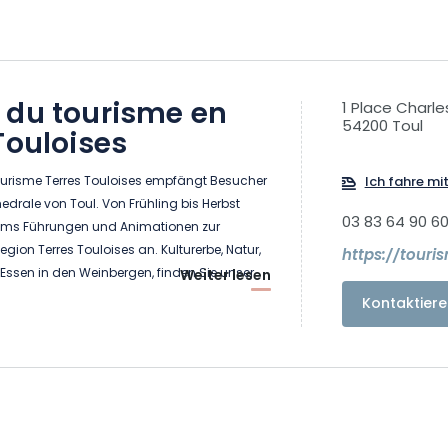
 du tourisme en
1 Place Charle
54200 Toul
Touloises
urisme Terres Touloises empfängt Besucher
Ich fahre mi
drale von Toul. Von Frühling bis Herbst
03 83 64 90 6
ams Führungen und Animationen zur
gion Terres Touloises an. Kulturerbe, Natur,
https://touri
Essen in den Weinbergen, finden Sie unser
Weiter lesen
eckungen.
Kontaktiere