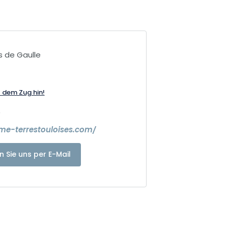
s de Gaulle
t dem Zug hin!
0
sme-terrestouloises.com/
n Sie uns per E-Mail