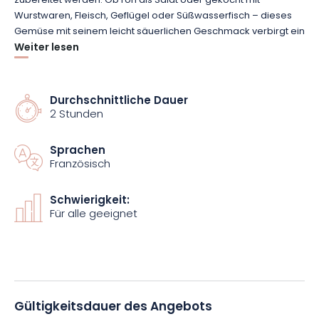
zubereitet werden. Ob roh als Salat oder gekocht mit
Wurstwaren, Fleisch, Geflügel oder Süßwasserfisch – dieses
Gemüse mit seinem leicht säuerlichen Geschmack verbirgt ein
lang gehütetes Geheimnis. Seine Herstellungsgeheimnisse
Weiter lesen
werden Ihnen während des Besuchs des Sauerkrauthauses –
LE PIC enthüllt.
Durchschnittliche Dauer
2 Stunden
Denken Sie daran, eine Kühltasche mitzunehmen, um Ihre
Einkäufe von Sauerkraut aus dem Elsass I.G.P. kühl zu halten.
Sprachen
Französisch
Schwierigkeit:
Für alle geeignet
Gültigkeitsdauer des Angebots