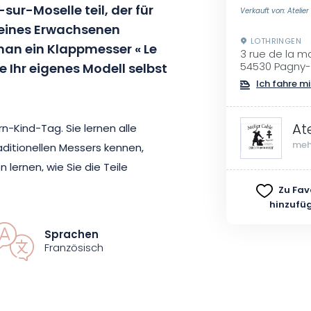
ur-Moselle teil, der für
Verkauft von: Atelie
g eines Erwachsenen
LOTHRINGEN
 man ein Klappmesser « Le
3 rue de la m
e Ihr eigenes Modell selbst
54530 Pagny-
Ich fahre mi
At
rn-Kind-Tag. Sie lernen alle
meh
itionellen Messers kennen,
lernen, wie Sie die Teile
en und jedes Teil sorgfältig
Zu Fav
hinzufü
 und funktionelles
Sprachen
Französisch
 nur mit einem Messer nach Hause
den geschaffen haben, sondern
r ein traditionelles Handwerk