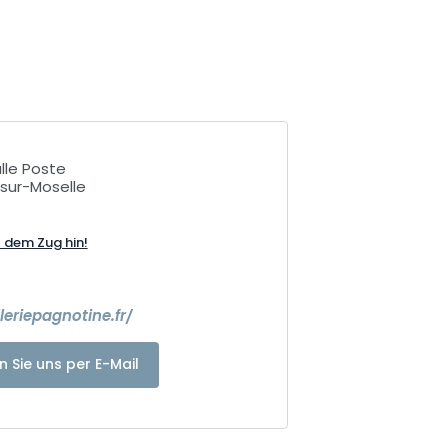
lle Poste
sur-Moselle
t dem Zug hin!
4
leriepagnotine.fr/
n Sie uns per E-Mail