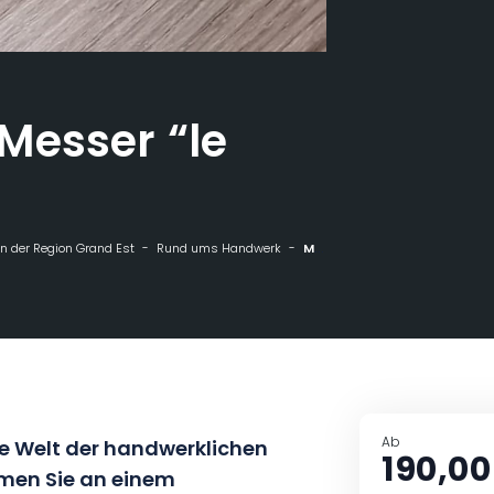
Messer “le
n der Region Grand Est
Rund ums Handwerk
Montagekurs Messer "le mineur" 1 Tag
Ab
de Welt der handwerklichen
190,00
hmen Sie an einem