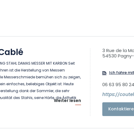
 Cablé
3 Rue de la Ma
54530 Pagny-
NG STAHL DAMAS MESSER MIT KARBON Seit
ren ist die Herstellung von Messern
Ich fahre mi
ele Messerschmiede bemühen sich zu zeigen,
in einfaches, beliebiges Objekt ist. Heute
06 63 95 80 2
herstellung dank der Sammler, die sehr
https://coutel
ualität des Stahls, seine Härte, die Ästhetik
Weiter lesen
e der Messer reagieren, dynamisch.
Kontaktiere
n, das so alt ist wie die ersten Schmiede in
ese Herstellungstechnik wurde bereits von den
t und ist über 3.000 Jahre alt. Damaskus
en auf b