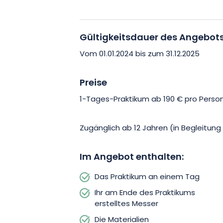
erleben.
Gültigkeitsdauer des Angebot
Buchen Sie noch heute Ihren Worksh
Klappmessers « Le Mineur » und erleben
Vom 01.01.2024 bis zum 31.12.2025
Vereinbaren Sie gemeinsam einen Term
Erlebnis.
Preise
1-Tages-Praktikum ab 190 € pro Person
Zugänglich ab 12 Jahren (in Begleitun
Im Angebot enthalten:
Das Praktikum an einem Tag
Ihr am Ende des Praktikums
erstelltes Messer
Die Materialien