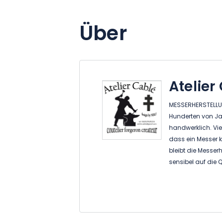
Über
Atelier
MESSERHERSTELLU
Hunderten von Jah
handwerklich. Vi
dass ein Messer ke
bleibt die Messer
sensibel auf die Q
und die Ergonomi
Damast, ein Wisse
der Eisenzeit. Di
Galliern verwende
wird durch Erhitz