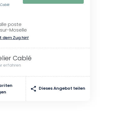
r Cablé
alle poste
sur-Moselle
t dem Zug hin!
elier Cablé
r erfahren
oriten
Dieses Angebot teilen
gen