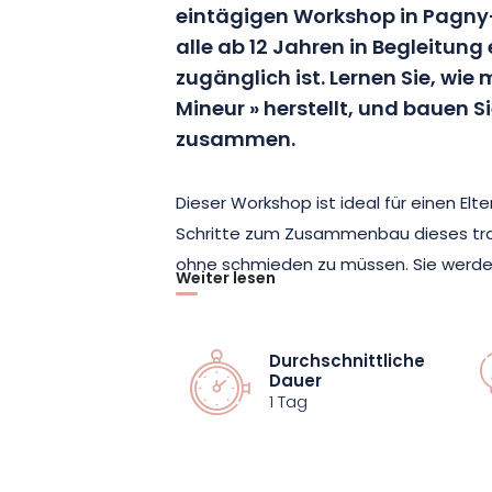
eintägigen Workshop in Pagny-s
alle ab 12 Jahren in Begleitun
zugänglich ist. Lernen Sie, wie
Mineur » herstellt, und bauen Si
zusammen.
Dieser Workshop ist ideal für einen Elte
Schritte zum Zusammenbau dieses trad
ohne schmieden zu müssen. Sie werden 
Weiter lesen
polieren, das Holz für den Griff auswähl
zusammensetzen, um ein einzigartiges
Taschenmesser zu erhalten.
Durchschnittliche
Dauer
1 Tag
Bei dieser Erfahrung werden Sie nicht
gehen, das Sie mit Ihren eigenen Hän
auch einen Moment des Austauschs übe