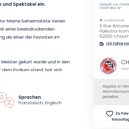
k und Spektakel ein.
Verkauft von: CHA
VOLLEY BALL 52
te-Marne beheimatete Verein
CHAMPAGNE
5 Rue Antoine
mit einer beeindruckenden
Palestra-Kom
52000 Chaum
ng als einer der Favoriten im
Ich fahre mi
CH
 Meister gekürt wurde und in den
meh
uf dem Podium stand, hat sich
an. Der Verein erreichte 2017
rte 2019 zu den acht besten
Abgabe an Mind
Alkoholkonsum 
ine herausragende Qualität und
Sprachen
genießen.
Französisch, Englisch
Zu Fav
keit zugänglich, also verpassen
hinzufü
nsiven Sportmoment in Palestra