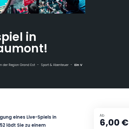
piel in
haumont!
n der Region Grand Est
Sport & Abenteuer
Ein Volleyballspiel in Palestra - Chaumont!
Ab
egung eines Live-Spiels in
6,00 €
52 lädt Sie zu einem