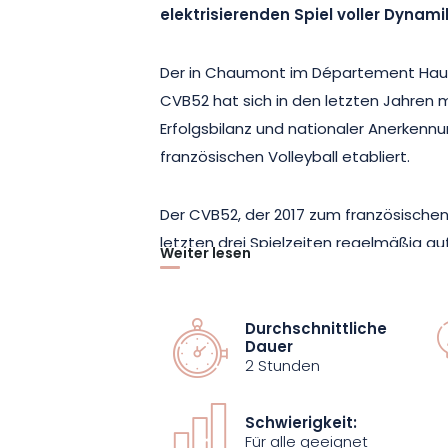
elektrisierenden Spiel voller Dynami
Der in Chaumont im Département Hau
CVB52 hat sich in den letzten Jahren 
Erfolgsbilanz und nationaler Anerkennu
französischen Volleyball etabliert.
Der CVB52, der 2017 zum französischen
letzten drei Spielzeiten regelmäßig a
Weiter lesen
auch auf europäischer Ebene hervorget
das Finale des Europapokals und gehö
Teams der Champions League, was se
Durchschnittliche
Dauer
seinen Kampfgeist bestätigt.
2 Stunden
Der Ticketverkauf ist für die Öffentlich
Schwierigkeit:
Sie nicht die Chance, bei diesem inte
Für alle geeignet