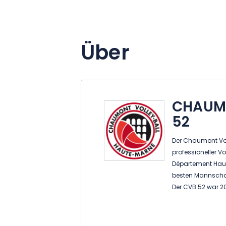
Über
CHAUMO
52
Der Chaumont Volle
professioneller 
Département Haute
besten Mannschaf
Der CVB 52 war 20
drei Spielzeiten 
der Verein glänzen
Europapokals, 20