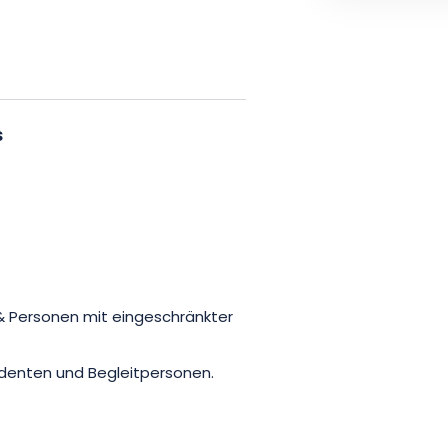
et und freuen Sie sich auf 2
 auf höchstem Niveau.
s
en & Personen mit eingeschränkter
tudenten und Begleitpersonen.