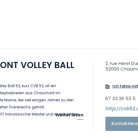
NT VOLLEY BALL
2, rue Henri D
52000 Chaum
y Ball 52, kurz CVB 52, ist ein
Ich fahre mi
Volleyballverein aus Chaumont im
67 33 26 53 5
 Marne, der seit einigen Jahren zu den
ten Frankreichs gehört.
http://cvb52
17 französischer Meister und in den letzten
Weiter lesen
Finalist. Auch auf europäischer Ebene konnte
Kontaktiere
: 2017 erreichte er das Finale des
19 steht er in den Top 8 der Champions