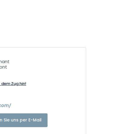
unant
ont
t dem Zug hin!
.com/
n Sie uns per E-Mail