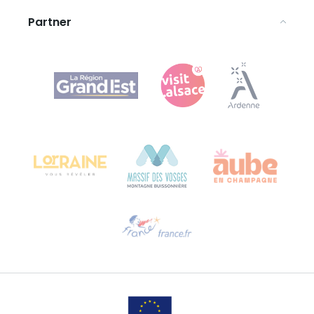
Partner
Agence Régionale du Tourisme Grand Est
Bureau de Colmar (Hauptverwaltung)
Château Kiener – 24 rue de Verdun
68000 COLMAR
Hilfe erwünscht?
Sprechen Sie uns per E-Mail an