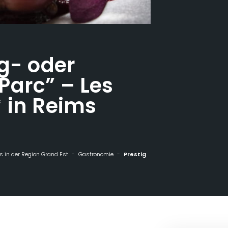
ag- oder
Parc” – Les
 in Reims
 in der Region Grand Est
Gastronomie
Prestige Mittag- oder Abendessen "Parc" - Les Crayères***** in Reims