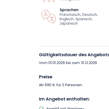
Das Prestige-Paket ist also alles ande
oder Abendessen, sondern eine Reise
Sprachen
Französisch, Deutsch,
Gastronomie. Das Degustationsmenü w
Englisch, Spanisch,
Japanisch
zusammengestellt, um Ihren Gaumen 
Bissen wird Ihnen jedoch ein Prestige-
Die Verkostung wird außerdem von zwe
Flasche Champagner für die Liebhaber 
Gültigkeitsdauer des Angebot
Während Sie diesen Gourmetmoment g
Vom 01.01.2026 bis zum 31.12.2026
warmen und raffinierten Atmosphäre d
gewiegt. Die Domaine Les Crayères em
Preise
außergewöhnlichen Rahmen inmitten 
Ab 690 € für 2 Personen.
Im Angebot enthalten: