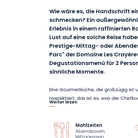
Wie wäre es, die Handschrift e
schmecken? Ein außergewöhnl
Erlebnis in einem raffinierten
Lust auf eine solche Reise habe
Prestige-Mittag- oder Abendes
Parc" der Domaine Les Crayères.
Degustationsmenü für 2 Perso
sinnliche Momente.
Eine Gourmetküche, die großzügig ist
respektiert, das ist es, was der Chefk
Weiter lesen
dieses Prestige-Rendezvous vorsetzt.
zahlreiche Auszeichnungen erhalten h
Emotionen, die er in jedem seiner Geric
Mahlzeiten
Abendessen,
Mittagessen