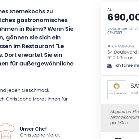
Ab
ines Sternekochs zu
690,0
iches gastronomisches
 Rahmen in Reims? Wenn Sie
Verkauft von: SAS D
CRAYERES
n, gönnen Sie sich ein
sen im Restaurant "Le
CHAMPAGNE
64 Boulevard 
 Dort erwartet Sie ein
51100 Reims
nen für außergewöhnliche
Ich fahre mi
SA
 und jeden Geschmack
meh
och
Christophe Moret
Ihnen für
 Denn wenn der Künstler
Abgabe an Mind
at, dann vor allem wegen der
Alkoholkonsum 
genießen.
hte vermittelt.
Unser Chef
Christophe Moret