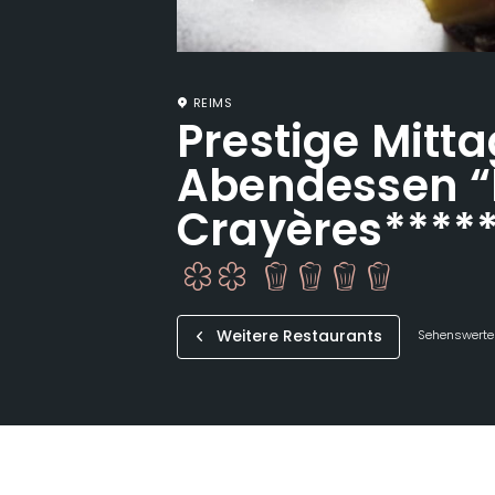
REIMS
Prestige Mitt
Abendessen “
Crayères*****
Weitere Restaurants
Sehenswertes