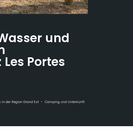
t Wasser und
m
Les Portes
 in der Region Grand Est
Camping und Unterkünfte in freier Natur
Stellplat