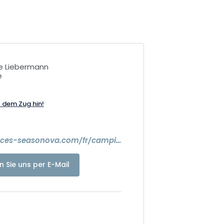
e Liebermann
e
t dem Zug hin!
https://vacances-seasonova.com/fr/camping/les-portes-dalsace/
n Sie uns per E-Mail