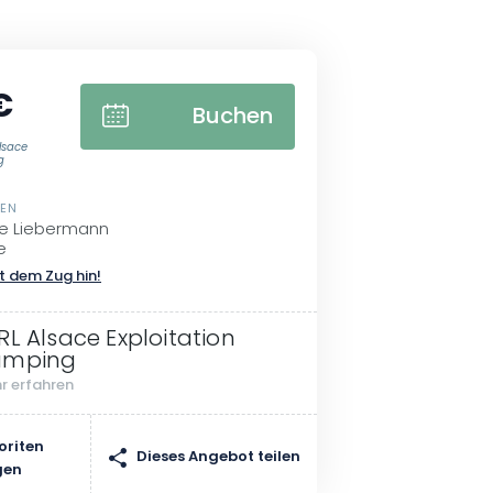
€
Buchen
lsace
g
SEN
re Liebermann
e
t dem Zug hin!
RL Alsace Exploitation
amping
r erfahren
oriten
Dieses Angebot teilen
gen