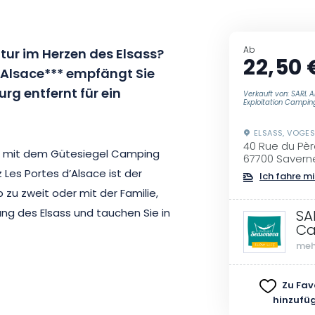
Ab
atur im Herzen des Elsass?
22,50 
’Alsace*** empfängt Sie
rg entfernt für ein
Verkauft von: SARL A
Exploitation Campin
ELSASS, VOGE
40 Rue du Pè
d mit dem Gütesiegel Camping
67700 Savern
es Portes d’Alsace ist der
Ich fahre mi
b zu zweit oder mit der Familie,
g des Elsass und tauchen Sie in
SA
C
meh
us von der majestätischen
Zu Fav
rzaubern. Genießen Sie den
hinzufü
e Saison über geöffnet ist.