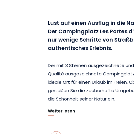
Lust auf einen Ausflug in die N
Der Campingplatz Les Portes d
nur wenige Schritte von Straßbu
authentisches Erlebnis.
Der mit 3 Sternen ausgezeichnete un
Qualité ausgezeichnete Campingplatz L
ideale Ort für einen Urlaub im Freien. O
genießen Sie die zauberhafte Umgebun
die Schönheit seiner Natur ein.
Weiter lesen
Lassen Sie sich von Ihrem Stellplatz a
Aussicht auf das Schloss Haut-Barr ve
Zugang zum Schwimmbad, das die ganz