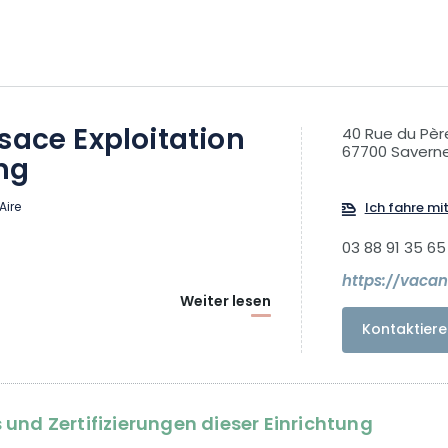
sace Exploitation
40 Rue du Pèr
67700 Savern
ng
Aire
Ich fahre mi
03 88 91 35 65
Weiter lesen
Kontaktiere
und Zertifizierungen dieser Einrichtung