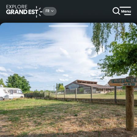
Rechercher un lieu, une activité...
FR
Accueil
Campings & locatifs de plein air
Emplacement avec eau et électricité au camping les Portes d'Alsace