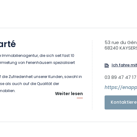
arté
53 rue du Gén
68240 KAYSER
e Immobilienagentur, die sich seit fast 10
rmietung von Ferienhäusern spezialisiert
Ich fahre mi
f die Zufriedenheit unserer Kunden, sowohl in
03 89 47 47 17
ise als auch auf die Qualität der
https://enapp
obilien.
Weiter lesen
bieten wir nur Objekte an, die strengen
Kontaktiere
entsprechen.Unser Team steht Ihnen zur
Ihr Aufenthalt unter den besten
 gemäß Ihren Anforderungen verläuft.