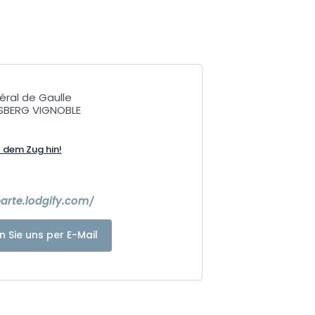
éral de Gaulle
SBERG VIGNOBLE
t dem Zug hin!
arte.lodgify.com/
n Sie uns per E-Mail