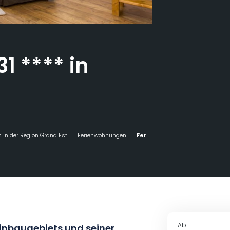
1 **** in
 in der Region Grand Est
Ferienwohnungen
Ferienhaus 1531 **** in Kaysersberg
Ab
inbaugebiets und seiner