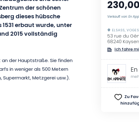
230,00
 Zentrum der schönen
rsberg dieses hübsche
Verkauft von: En Ap
 1531 erbaut wurde, unter
ELSASS, VOGE
 und 2015 vollständig
53 rue du Gén
68240 Kayser
Ich fahre mi
t an der Hauptstraße. Sie finden
En
arfs in weniger als 500 Metern
meh
, Supermarkt, Metzgerei usw.).
 Verfügung, um ein Fahrzeug
Zu Fav
hinzufü
rn, 3 Schlafzimmern, davon 1
 voll ausgestattete Küche, 1