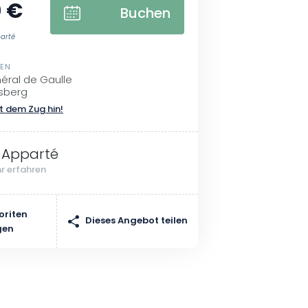
 €
Buchen
parté
SEN
éral de Gaulle
sberg
t dem Zug hin!
 Apparté
r erfahren
oriten
Dieses Angebot teilen
gen