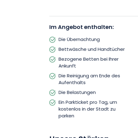
Badezimmer mit WC und einem geme
Waschmaschine und Trockner.
Im Angebot enthalten:
Das Haus :
Im Erdgeschoss: Ein Eingang, ein Schl
Die Übernachtung
Doppelbett (140×200), ausgestattet 
Bettwäsche und Handtücher
mit Dusche, Waschbecken, Haartrockn
Bezogene Betten bei Ihrer
elsässischen Schrank.
Ankunft
Die Reinigung am Ende des
Im ersten Stock:
Aufenthalts
Die Belastungen
Das Wohn-/Wohnzimmer. In diesem Raum
Ein Parkticket pro Tag, um
Couchtisch, ein Fernsehmöbel, einen F
kostenlos in der Stadt zu
Player, eine Stereoanlage, einen Esstis
parken
eine Truhe, Informationsmaterial über 
Sehenswürdigkeiten in der Region, die 