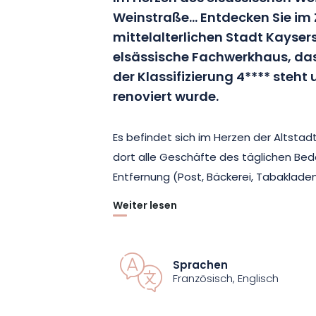
Weinstraße… Entdecken Sie im
mittelalterlichen Stadt Kayse
elsässische Fachwerkhaus, das
der Klassifizierung 4**** steht
renoviert wurde.
Es befindet sich im Herzen der Altstad
dort alle Geschäfte des täglichen Bed
Entfernung (Post, Bäckerei, Tabakladen
Weiter lesen
Ein Parkticket pro Tag steht Ihnen zur
kostenlos zu parken.
Sprachen
Sie wohnen in einem Haus mit 5 Zimme
Französisch, Englisch
Schlafzimmer mit eigenem Duschbad, 1