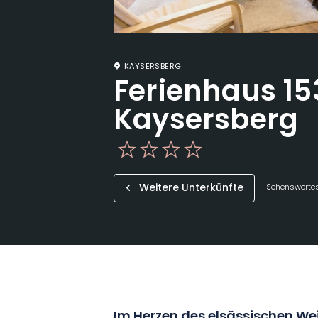
KAYSERSBERG
Ferienhaus 153
Kaysersberg
Weitere Unterkünfte
Sehenswertes
Im Herzen des elsässischen We