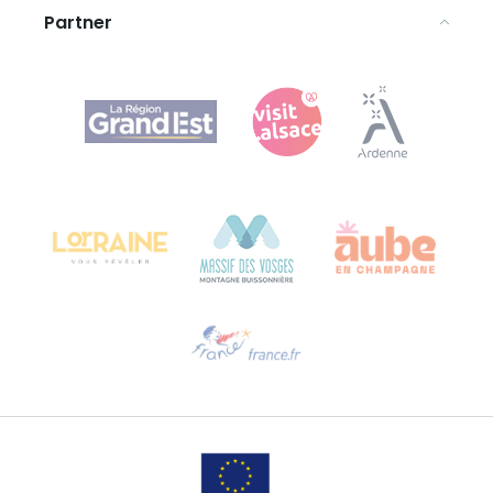
Partner
Agence Régionale du Tourisme Grand Est
Bureau de Colmar (Hauptverwaltung)
Château Kiener – 24 rue de Verdun
68000 COLMAR
Hilfe erwünscht?
Sprechen Sie uns per E-Mail an