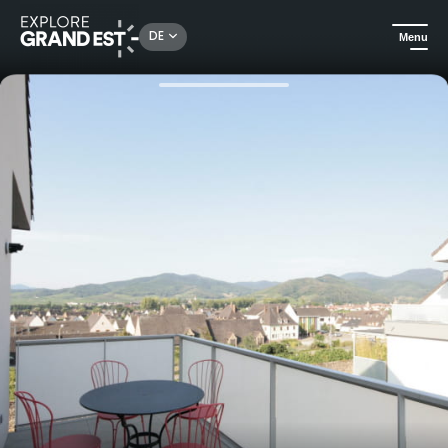
Rechercher un lieu, une activité...
DE
Menu
Sehenswertes in der Region Grand Est
Ferienwohnungen
Ferienhaus Clos des Clarisses in Kaysersberg Vignoble