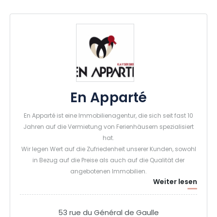
En Apparté
En Apparté ist eine Immobilienagentur, die sich seit fast 10
Jahren auf die Vermietung von Ferienhäusern spezialisiert
hat.
Wir legen Wert auf die Zufriedenheit unserer Kunden, sowohl
in Bezug auf die Preise als auch auf die Qualität der
angebotenen Immobilien.
Weiter lesen
Aus diesem Grund bieten wir nur Objekte an, die strengen
Auswahlkriterien entsprechen.Unser Team steht Ihnen zur
Verfügung, damit Ihr Aufenthalt unter den besten
53 rue du Général de Gaulle
Bedingungen und gemäß Ihren Anforderungen verläuft.