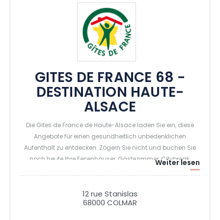
GITES DE FRANCE 68 -
DESTINATION HAUTE-
ALSACE
Die Gites de France de Haute-Alsace laden Sie ein, diese
Angebote für einen gesundheitlich unbedenklichen
Aufenthalt zu entdecken. Zögern Sie nicht und buchen Sie
noch heute Ihre Ferienhäuser, Gästezimmer, Citybreak,
Weiter lesen
Ferienunterkünfte, die Insolites..... Einen schönen Aufenthalt
im Elsass
12 rue Stanislas
68000 COLMAR