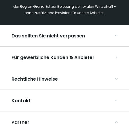
der Region Grand Est zur Belebung der lokalen Wirtschaft -
ohne zusätzliche Provision für unsere Anbieter.
Das sollten Sie nicht verpassen
Mit Kindern in der Region Grand Est
Für gewerbliche Kunden & Anbieter
Die Weihnachtsmärkte im Grand Est
Ribeauvillé, zwischen Weinbergen und Bergen
Organisieren Sie Ihre Kongresse und Seminare
Unsere UNESCO-Welterbestätten
Rechtliche Hinweise
Organisieren Sie Ihre Gruppenreisen
Im Weinbaugebiet Champagne
ART GE kennenlernen
Allgemeine Nutzungsbedingungen
Mediaroom
Kontakt
Datenschutzbestimmungen
Rechtliche Hinweise
Partner