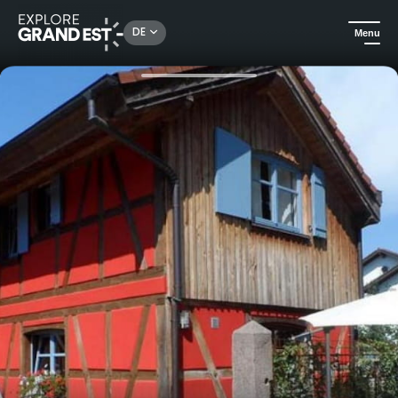
Rechercher un lieu, une activité...
DE
Menu
Sehenswertes in der Region Grand Est
Ferienwohnungen
Ferienhaus Brun