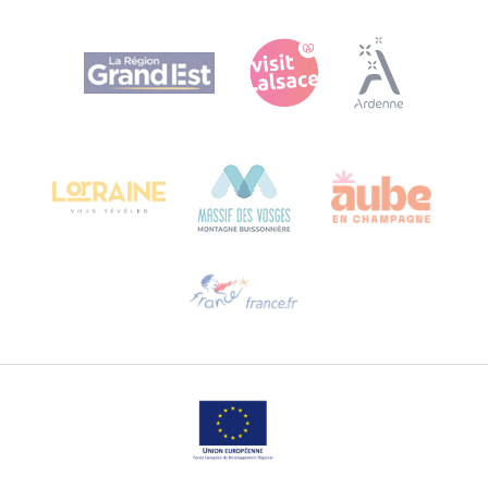
Agence Régionale du Tourisme Grand Est
Bureau de Colmar (Hauptverwaltung)
Château Kiener – 24 rue de Verdun
68000 COLMAR
Hilfe erwünscht?
Sprechen Sie uns per E-Mail an