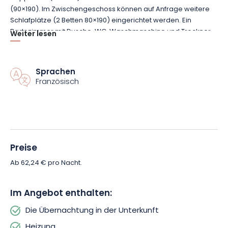
(90×190). Im Zwischengeschoss können auf Anfrage weitere
Schlafplätze (2 Betten 80×190) eingerichtet werden. Ein
Badezimmer mit Dusche, WC, Waschmaschine und Trockner.
Weiter lesen
Bettwäsche wird zur Verfügung gestellt. Internet (wifi). Eine
Terrasse, Grünfläche, Privatparkplatz im Hof.
Sprachen
Die Vermietungen während der Schulferien sind von Samstag
Französisch
bis Samstag.
Außerhalb dieser Zeiträume muss der Aufenthalt mindestens
2 Nächte betragen.
Preise
Möglichkeiten für Aufenthalte à la carte nach Anfrage bei den
Ab 62,24 € pro Nacht.
Eigentümern.
Im Angebot enthalten:
Die Übernachtung in der Unterkunft
Heizung