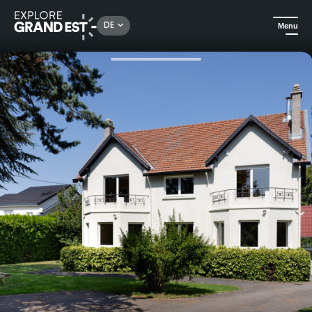
Rechercher un lieu, une activité...
DE
Menu
Sehenswertes in der Region Grand Est
Ferienwohnungen
La Villa d'Emma - Komfortable Unterkunft für bis zu 15 Personen