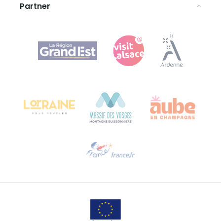
Partner
Agence Régionale du Tourisme Grand Est
Bureau de Colmar (Hauptverwaltung)
Château Kiener – 24 rue de Verdun
68000 COLMAR
Hilfe erwünscht?
Sprechen Sie uns per E-Mail an