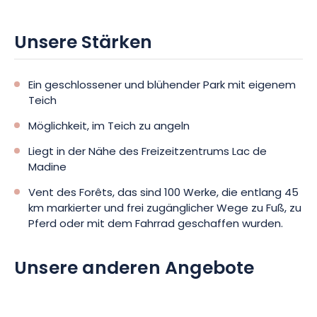
Sie verfügen über eine ebenerdige Unterkunft für 2 Personen.
Unsere Stärken
Der Ort ist ideal, um sich zu erholen. Er befindet sich in :
Ein geschlossener und blühender Park mit eigenem
Teich
5 Minuten zu Fuß zum Canal de l’Est oder zur Maas, um
spazieren zu gehen, mit dem Fahrrad am Kanalufer entlang zu
Möglichkeit, im Teich zu angeln
fahren oder zu angeln.
10 Minuten zu Fuß zu den Geschäften in Sampigny: Metzgerei,
Liegt in der Nähe des Freizeitzentrums Lac de
Tabak-Presse, Lebensmittelgeschäft, Feinkostladen.
Madine
10 Minuten mit dem Auto zu den großen Supermärkten.
Vent des Forêts, das sind 100 Werke, die entlang 45
km markierter und frei zugänglicher Wege zu Fuß, zu
Pferd oder mit dem Fahrrad geschaffen wurden.
Unsere anderen Angebote