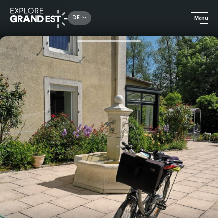
Rechercher un lieu, une activité...
DE
Menu
Sehenswertes in der Region Grand Est
Ferienwohnungen
Unterkunft Maison de l'Etang in Sampigny