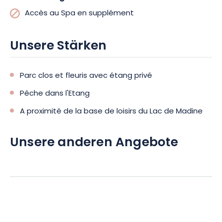
Freiluftausstellung mit 100 Werken, die entlang 45 km
Accès au Spa en supplément
markierter und frei zugänglicher Wanderwege zu Fuß, zu Pferd
oder mit dem Fahrrad geschaffen wurden.
Unsere Stärken
Parc clos et fleuris avec étang privé
Pêche dans l'Etang
A proximité de la base de loisirs du Lac de Madine
Unsere anderen Angebote