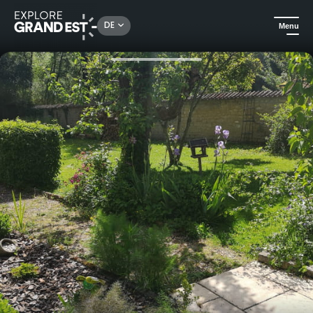
Rechercher un lieu, une activité...
DE
Menu
Sehenswertes in der Region Grand Est
Gästezimmer
La Maison de l'Etang in Sampigny