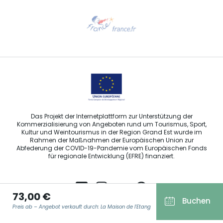
Hilfe erwünscht?
Sprechen Sie uns per E-Mail an
Das Projekt der Internetplattform zur Unterstützung der
Kommerzialisierung von Angeboten rund um Tourismus, Sport,
Kultur und Weintourismus in der Region Grand Est wurde im
Rahmen der Maßnahmen der Europäischen Union zur
Abfederung der COVID-19-Pandemie vom Europäischen Fonds
für regionale Entwicklung (EFRE) finanziert.
73,00 €
Buchen
Preis ab – Angebot verkauft durch: La Maison de l'Etang
Agence Régionale du Tourisme Grand Est ©2026 - Alle Rechte
vorbehalten