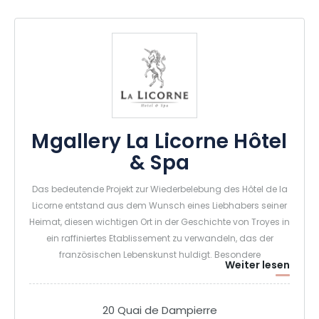
Mgallery La Licorne Hôtel
& Spa
Das bedeutende Projekt zur Wiederbelebung des Hôtel de la
Licorne entstand aus dem Wunsch eines Liebhabers seiner
Heimat, diesen wichtigen Ort in der Geschichte von Troyes in
ein raffiniertes Etablissement zu verwandeln, das der
französischen Lebenskunst huldigt. Besondere
Weiter lesen
Aufmerksamkeit wurde der Auswahl von Möbeln und
Materialien gewidmet, um ein raffiniertes Ambiente in einem
historischen Rahmen zu schaffen. Das wunderschöne
20 Quai de Dampierre