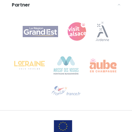
Partner
Agence Régionale du Tourisme Grand Est
Bureau de Colmar (Hauptverwaltung)
Château Kiener – 24 rue de Verdun
68000 COLMAR
Hilfe erwünscht?
Sprechen Sie uns per E-Mail an