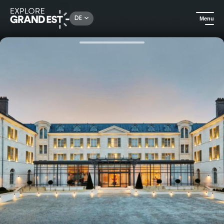
Rechercher un lieu, une activité...
DE
Menu
Sehenswertes in der Region Grand Est
Urlaubsideen
La Licorne Hôtel & Spa in Troyes