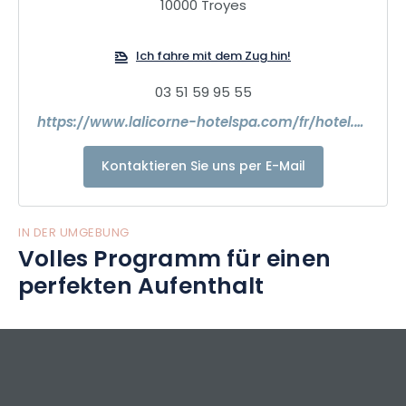
Glasdach verleiht dem Ort seine Persönlichkeit und lädt
10000 Troyes
dazu ein, die Lobby zu betreten oder sich an der Bar
niederzulassen.
Ich fahre mit dem Zug hin!
03 51 59 95 55
https://www.lalicorne-hotelspa.com/fr/hotel.html
Kontaktieren Sie uns per E-Mail
IN DER UMGEBUNG
Volles Programm für einen
perfekten Aufenthalt