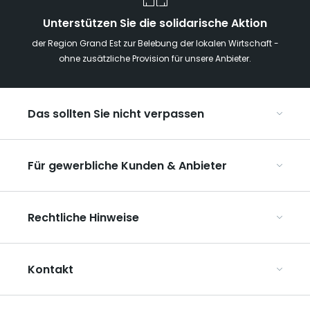
Unterstützen Sie die solidarische Aktion
der Region Grand Est zur Belebung der lokalen Wirtschaft -
ohne zusätzliche Provision für unsere Anbieter.
Das sollten Sie nicht verpassen
Mit Kindern in der Region Grand Est
Für gewerbliche Kunden & Anbieter
Die Weihnachtsmärkte im Grand Est
Ribeauvillé, zwischen Weinbergen und Bergen
Organisieren Sie Ihre Kongresse und Seminare
Unsere UNESCO-Welterbestätten
Rechtliche Hinweise
Organisieren Sie Ihre Gruppenreisen
Im Weinbaugebiet Champagne
ART GE kennenlernen
Allgemeine Nutzungsbedingungen
Mediaroom
Kontakt
Datenschutzbestimmungen
Rechtliche Hinweise