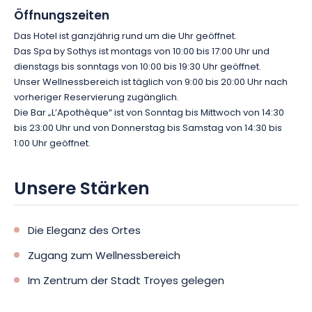
Öffnungszeiten
Das engagierte Team des Hotels steht Ihnen für weitere
Das Hotel ist ganzjährig rund um die Uhr geöffnet.
Informationen jederzeit zur Verfügung. Gerne hilft es Ihnen
Das Spa by Sothys ist montags von 10:00 bis 17:00 Uhr und
auch bei der Organisation Ihrer touristischen und
dienstags bis sonntags von 10:00 bis 19:30 Uhr geöffnet.
gastronomischen Unternehmungen in der Umgebung. Um
Unser Wellnessbereich ist täglich von 9:00 bis 20:00 Uhr nach
Barrierefreiheit für alle zu gewährleisten, bietet das Hotel
vorheriger Reservierung zugänglich.
zudem Zimmer an, die speziell für Menschen mit
Die Bar „L’Apothèque“ ist von Sonntag bis Mittwoch von 14:30
eingeschränkter Mobilität zugänglich sind.
bis 23:00 Uhr und von Donnerstag bis Samstag von 14:30 bis
1:00 Uhr geöffnet.
So lädt Sie das La Licorne Hotel & Spa über einen einfachen
Zwischenstopp hinaus zu einer unvergesslichen Sinnesreise in
Unsere Stärken
eine Welt voller Eleganz und Entspannung ein. Warten Sie nicht
länger, nutzen Sie diese Gelegenheit und buchen Sie Ihren
Traumaufenthalt! Ein außergewöhnliches Erlebnis erwartet Sie
Die Eleganz des Ortes
im Komfort und Luxus eines 5-Sterne-Hotels.
Zugang zum Wellnessbereich
Im Zentrum der Stadt Troyes gelegen