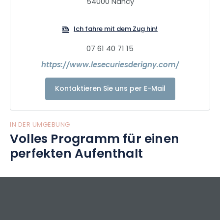
54000 Nancy
Detail gedacht, um Ihr Erlebnis unvergesslich zu machen.
Lassen Sie sich verführen... Wir kümmern uns um den Rest.
Ich fahre mit dem Zug hin!
07 61 40 71 15
https://www.lesecuriesderigny.com/
Kontaktieren Sie uns per E-Mail
IN DER UMGEBUNG
Volles Programm für einen
perfekten Aufenthalt