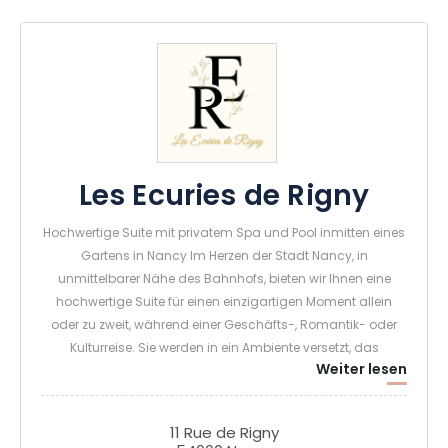
Les Ecuries de Rigny
Hochwertige Suite mit privatem Spa und Pool inmitten eines
Gartens in Nancy Im Herzen der Stadt Nancy, in
unmittelbarer Nähe des Bahnhofs, bieten wir Ihnen eine
hochwertige Suite für einen einzigartigen Moment allein
oder zu zweit, während einer Geschäfts-, Romantik- oder
Kulturreise. Sie werden in ein Ambiente versetzt, das
Weiter lesen
Geräumigkeit, den Charme des Alten und moderne
Elemente miteinander verbindet. In einem charaktervollen
Gebäude, in dem sich der Charme des Alten harmonisch
11 Rue de Rigny
mit zeitgenössischem Komfort verbindet, wurde an jedes