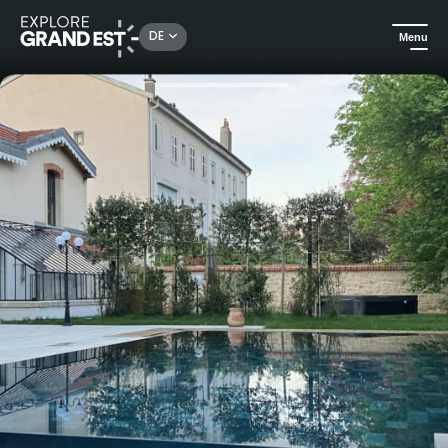
Rechercher un lieu, une activité...
DE
Menu
Sehenswertes in der Region Grand Est
Für gehobene Ansprüche
Les Ecuries de Rigny, Hochwertige Suite mit Garten, Jacuzzi und Pool