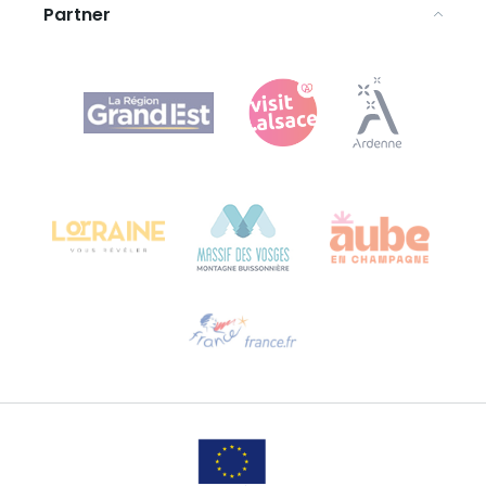
Partner
Agence Régionale du Tourisme Grand Est
Bureau de Colmar (Hauptverwaltung)
Château Kiener – 24 rue de Verdun
68000 COLMAR
Hilfe erwünscht?
Sprechen Sie uns per E-Mail an