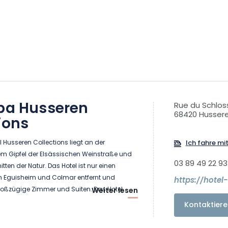
Spa Husseren
Rue du Schlos
68420 Husser
ions
Husseren Collections liegt an der
Ich fahre mi
em Gipfel der Elsässischen Weinstraße und
03 89 49 22 93
tten der Natur. Das Hotel ist nur einen
 Eguisheim und Colmar entfernt und
https://hotel
großzügige Zimmer und Suiten. Das Hotel
Weiter lesen
istronomierestaurant "Bain de Forêt", eine
Kontaktiere
sse, ein 450 m2 großes Spa mit
sichts- und Körperbehandlungen, einen