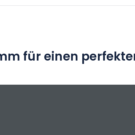
raum, drei Seminarräume mit modernster
 Indoor-Spielplatz für Kinder.
mm für einen perfekte