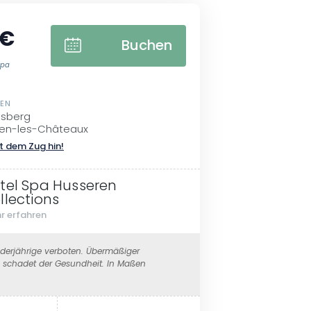
 €
Buchen
Spa
SEN
ssberg
en-les-Châteaux
t dem Zug hin!
tel Spa Husseren
llections
r erfahren
erjährige verboten. Übermäßiger
schadet der Gesundheit. In Maßen