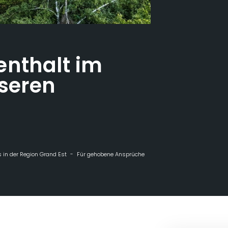
enthalt im
seren
 in der Region Grand Est
Für gehobene Ansprüche
Wellness-Aufenthalt im