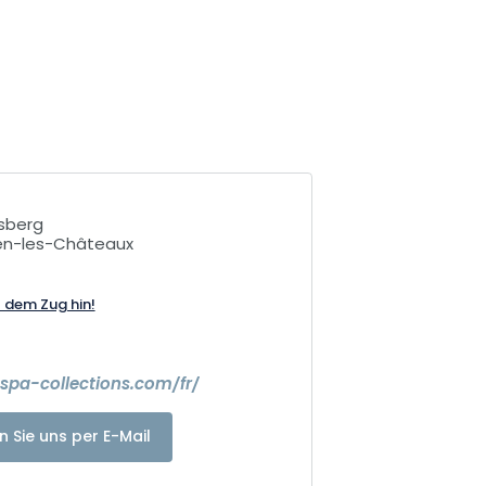
sberg
en-les-Châteaux
t dem Zug hin!
-spa-collections.com/fr/
n Sie uns per E-Mail