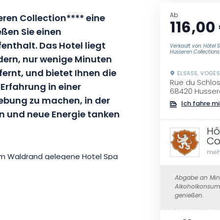
Ab
ren Collection**** eine
116,00
ßen Sie einen
thalt. Das Hotel liegt
Verkauft von: Hôtel 
Husseren Collections
ern, nur wenige Minuten
rnt, und bietet Ihnen die
ELSASS, VOGE
Rue du Schlo
Erfahrung in einer
68420 Husser
ebung zu machen, in der
Ich fahre mi
en und neue Energie tanken
Hô
Co
meh
am Waldrand gelegene Hotel Spa
ne wunderschönen, nach Süden
Abgabe an Mind
n Unterkünfte, um Ihren
Alkoholkonsum 
genießen.
u gestalten. Die 74 Zimmer und
-Internetzugang und einen