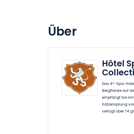
Über
Hôtel 
Collect
Das 4*-Spa-Hotel 
Bergflanke auf d
empfängt Sie inmi
Katzensprung von
verfügt über 74 
verfügt über ein B
Bar mit Südterra
Sinnesbecken, Ge