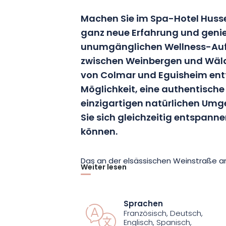
Machen Sie im Spa-Hotel Husse
ganz neue Erfahrung und genie
unumgänglichen Wellness-Aufen
zwischen Weinbergen und Wäld
von Colmar und Eguisheim entfe
Möglichkeit, eine authentische 
einzigartigen natürlichen Umg
Sie sich gleichzeitig entspann
können.
Das an der elsässischen Weinstraße 
Weiter lesen
Husseren Collection bietet Ihnen sei
ausgerichteten und gut ausgestattete
Aufenthalt so angenehm wie möglich z
Sprachen
Französisch, Deutsch,
Suiten verfügen über einen Highspeed
Englisch, Spanisch,