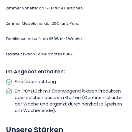
Achtung, Sie betreten eine Blase der Ruhe und des Komforts.
Zimmer Nonette: ab 170€ für 4 Personen
Dieser goldene Kokon bietet Ihnen eine elegante und
schmackhafte Erfahrung.Ein Aufenthalt in der Maison Forte
verspricht Ihnen eine Cocooning-Atmosphäre wie zu Hause
Zimmer Madeleine: ab 120€ für 2 Pers.
an einem Ort mit Charakter, während Sie sich verwöhnen
lassen.
Familienunterkunft: ab 950€ für 1 Woche.
Nehmen Sie sich Zeit zum Durchatmen, entspannen Sie sich in
Mahlzeit (wenn Table d’hôtes):
30€
La Maison Forte.
Im Angebot enthalten:
Eine Übernachtung
Ein Frühstück mit überwiegend lokalen Produkten
oder solchen aus dem Garten (Continental unter
der Woche und ergänzt durch herzhafte Speisen
am Wochenende).
Unsere Stärken