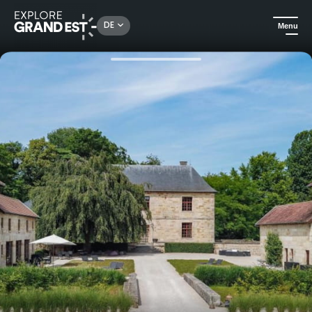
Rechercher un lieu, une activité...
DE
Menu
Sehenswertes in der Region Grand Est
Gästezimmer
Gästezimmer La Maison Forte