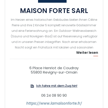
MAISON FORTE SARL
Im Herzen eines historischen Gebäudes bieten Ihnen Céline
Pierre und ihre 2 Kinder 5 komplett renovierte Gästezimmer
und eine Ferienwohnung an. Ein Outdoor-Wellnessbereich
(Sauna und Novégien-Bad) ist auf Reservierung verfügbar
und in unseren Preisen inbegriffen. Nach einer erholsamen
Nacht sorgt ein Frühstück mit lokalen und saisonalen
Weiter lesen
Produkten für einen guten Start in den Tag. Auch ein
Gästetisch ist möglich.
6 Place Henriot de Coudray
55800 Revigny-sur-Ornain
Ich fahre mit dem Zug hin!
06 24 08 90 90
https://www.lamaisonforte.fr/