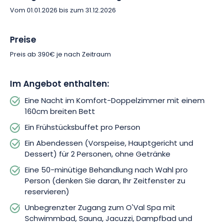
Behandlung nach Wahl pro Person, die nach stündlicher
Vom 01.01.2026 bis zum 31.12.2026
Reservierung eingeschlossen ist.
Preise
Das Glück der Geschmacksknospen wird zu diesem
Preis ab 390€ je nach Zeitraum
Wohlfühlstrauß hinzugefügt, um noch mehr Vergnügen zu
teilen. Auf dem Menüplan steht ein Abendessen für 2
Personen, das aus einer Vorspeise, einem Hauptgericht und
Im Angebot enthalten:
einem Dessert ohne Getränke besteht und speziell von einem
Eine Nacht im Komfort-Doppelzimmer mit einem
Maître Restaurateur zusammengestellt wurde. So können Sie
160cm breiten Bett
die Aromen der Region in ihrer ganzen Authentizität und mit
viel Erfindungsreichtum entdecken!
Ein Frühstücksbuffet pro Person
Ein Abendessen (Vorspeise, Hauptgericht und
Wenn Sie aufwachen, wird Ihnen ebenfalls ein Frühstücksbuffet
Dessert) für 2 Personen, ohne Getränke
serviert, um den Tag köstlich zu beginnen. Lassen Sie sich
Eine 50-minütige Behandlung nach Wahl pro
überraschen, nehmen Sie sich Zeit… Sie sind hier, um den
Person (denken Sie daran, Ihr Zeitfenster zu
Augenblick zu genießen!
reservieren)
Unbegrenzter Zugang zum O'Val Spa mit
Schwimmbad, Sauna, Jacuzzi, Dampfbad und