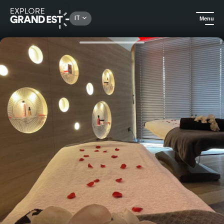
Rechercher un lieu, une activité...
IT
Menu
Homepage
Idee soggiorno
Soggiorno benessere in Champagne