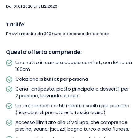
A questo bouquet di benessere si aggiungono i piaceri delle
Dal 01.01.2026 al 31.12.2026
papille gustative, per un piacere ancora maggiore da
condividere. Il menu prevede una cena per 2 persone,
composta da un antipasto, un piatto principale e un dessert
Tariffe
(bevande escluse), appositamente preparata da un maestro
Prezzi a partire da 390 euro a seconda del periodo
ristoratore. È il modo perfetto per scoprire i sapori locali in tutta
la loro autenticità e inventiva!
Questa offerta comprende:
Al risveglio vi verrà servita una colazione a buffet per iniziare la
Una notte in camera doppia comfort, con letto da
giornata in modo delizioso. Lasciatevi sorprendere,
160cm
prendetevi il vostro tempo… Siete qui per assaporare il
momento!
Colazione a buffet per persona
Cena (antipasto, piatto principale e dessert) per
2 persone, bevande escluse
Un trattamento di 50 minuti a scelta per persona
(ricordarsi di prenotare la fascia oraria)
Accesso illimitato alla O'Val Spa, che comprende
piscina, sauna, jacuzzi, bagno turco e sala fitness.