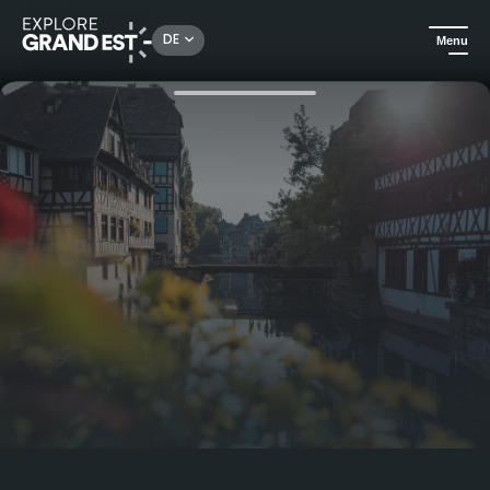
Rechercher un lieu, une activité...
DE
Menu
Sehenswertes in der Region Grand Est
Elsass
Spritziges Straßburg