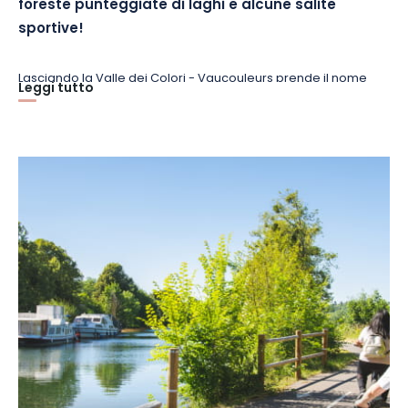
foreste punteggiate di laghi e alcune salite
sportive!
Lasciando la Valle dei Colori - Vaucouleurs prende il nome
Leggi tutto
dalla gallo-romana Vallis Colorum - si possono seguire le
pittoresche stradine che costeggiano il fiume. A sud di Void, vi
aspetta una bella salita.
Fate una sosta a
Commercy,
non solo per le sue
madeleine
-
la città ne è la culla - ma anche per il suo
Château Stanislas
,
un superbo edificio neoclassico che ci riporta al XVIII secolo.
All'epoca, il re Stanislas abbellì in modo spettacolare la città di
Nancy e i suoi dintorni. Lo Château de Commercy era una
delle residenze preferite dell'ex re di Polonia e della sua corte.
Mécrin, Brasseitte, Han-sur-Meuse: il percorso si snoda
attraverso il bellissimo
Parco Naturale Regionale della
Lorena, con
le sue foreste umide, gli stagni forestali e prativi e
i 340 laghi, che ospitano una notevole varietà di flora e fauna.