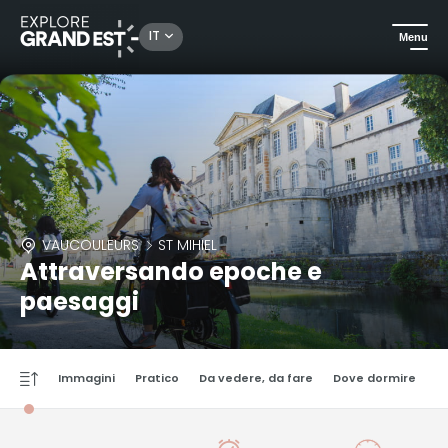
IT
Menu
VAUCOULEURS
ST MIHIEL
Attraversando epoche e
paesaggi
Immagini
Pratico
Da vedere, da fare
Dove dormire