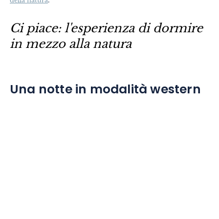
della natura
.
Ci piace: l'esperienza di dormire
in mezzo alla natura
Temi
Formati
#EstSideStory
Estate
Una notte in modalità western
In famiglia
In due
Natura
Montagna
In città
Insolito
Gastronomia