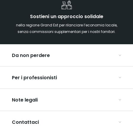
Sostieni un approccio solidale
nella regione Grand Est per rilanciare l’economia locale,
senza commissioni supplementari per i nostri fornitori.
Da non perdere
Mercatini di Natale
Per i professionisti
Alsazia
Ardenne
Organizzare conferenze e seminari
Champagne
Note legali
Organizzate il vostro viaggio di gruppo
Lorena
Scopri l’ART GE
Vosgi
Condizioni generali di utilizzo
Mediaroom
Contattaci
Informativa sulla privacy
Avvertenze legali