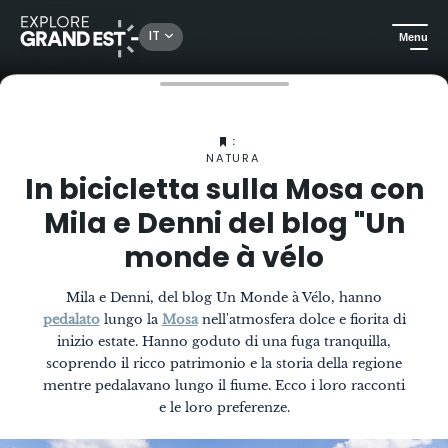
IT
Menu
Homepage
La Rivista
In bicicletta sulla Mosa con Mila e Denni del blog "Un monde à vélo
:
NATURA
In bicicletta sulla Mosa con
Mila e Denni del blog "Un
monde à vélo
Mila e Denni, del blog Un Monde à Vélo, hanno
pedalato
lungo la
Mosa
nell'atmosfera dolce e fiorita di
inizio estate. Hanno goduto di una fuga tranquilla,
scoprendo il ricco patrimonio e la storia della regione
mentre pedalavano lungo il fiume. Ecco i loro racconti
e le loro preferenze.