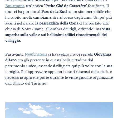
Una delle nostre deviazioni più memorabili è stata quella a
Bourmont
,
un'
antica
"Petite Cité de Caractère"
fortificata. Il
tour ci ha portato al
Parc de la Roche
, un sito incredibile che
ha subito molti cambiamenti nel corso degli anni. Un po' più
avanti nel parco,
la passeggiata della Cona
ci ha portato alla
chiesa di Notre-Dame, all'ombra dei tigli, offrendo una
vista
superba sulla valle e sui bellissimi edifici rinascimentali del
villaggio
.
Più avanti,
Neufchâteau
ci ha svelato i suoi segreti.
Giovanna
d'Arco
era già presente in questa bella cittadina dal
patrimonio unico, essendosi rifugiata qui più volte con la sua
famiglia. Per apprezzare appieno i tesori nascosti della città, è
necessario aprire le porte durante le visite guidate organizzate
dall'Ufficio del Turismo.