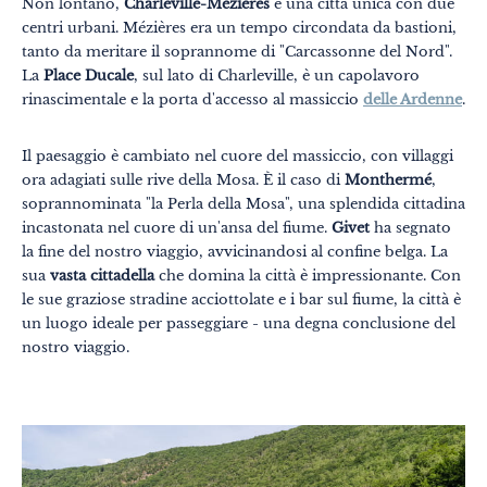
Non lontano,
Charleville-Mézières
è una città unica con due
centri urbani. Mézières era un tempo circondata da bastioni,
tanto da meritare il soprannome di "Carcassonne del Nord".
La
Place Ducale
, sul lato di Charleville, è un capolavoro
rinascimentale e la porta d'accesso al massiccio
delle Ardenne
.
Il paesaggio è cambiato nel cuore del massiccio, con villaggi
ora adagiati sulle rive della Mosa. È il caso di
Monthermé
,
soprannominata "la Perla della Mosa", una splendida cittadina
incastonata nel cuore di un'ansa del fiume.
Givet
ha segnato
la fine del nostro viaggio, avvicinandosi al confine belga. La
sua
vasta cittadella
che domina la città è impressionante. Con
le sue graziose stradine acciottolate e i bar sul fiume, la città è
un luogo ideale per passeggiare - una degna conclusione del
nostro viaggio.