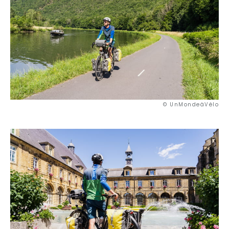
© UnMondeàVélo