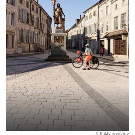
© UnMondeàVélo