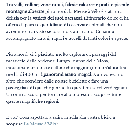
Tra
valli, colline, zone rurali, falesie calcaree e prati, e piccole
montagne alberate
più a nord, la Meuse à Vélo è stata una
delizia per la
varietà dei suoi paesaggi
. L'itinerario dolce ci ha
offerto il piacere quotidiano di osservare animali che non
avremmo mai visto se fossimo stati in auto. Ci hanno
accompagnato aironi, rapaci e uccelli di tanti colori e specie.
Più a nord, ci è piaciuto molto esplorare i paesaggi del
massiccio delle Ardenne. Lungo le anse della Mosa,
incastonate tra queste colline che raggiungono un'altitudine
media di 400 m,
i panorami erano magici
. Non volevamo
altro che scendere dalle nostre biciclette e fare una
passeggiata di qualche giorno in questi massicci verdeggianti.
Un'ottima scusa per tornare al più presto a scoprire tutte
queste magnifiche regioni.
E voi? Cosa aspettate a salire in sella alla vostra bici e a
scoprire
La Meuse à Vélo
?