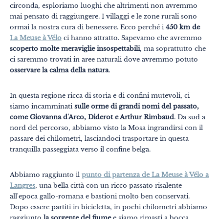
circonda, esploriamo luoghi che altrimenti non avremmo
mai pensato di raggiungere. I villaggi e le zone rurali sono
ormai la nostra cura di benessere. Ecco perché i
450 km de
La Meuse à Vélo
ci hanno attratto. Sapevamo che avremmo
scoperto molte meraviglie insospettabili
, ma soprattutto che
ci saremmo trovati in aree naturali dove avremmo potuto
osservare la calma della natura
.
Temi
Formati
#EstSideStory
In questa regione ricca di storia e di confini mutevoli, ci
Estate
siamo incamminati
sulle orme di grandi nomi del passato,
come Giovanna d'Arco, Diderot e Arthur Rimbaud
. Da sud a
In famiglia
nord del percorso, abbiamo visto la Mosa ingrandirsi con il
passare dei chilometri, lasciandoci trasportare in questa
In due
tranquilla passeggiata verso il confine belga.
Natura
Abbiamo raggiunto il
punto di partenza de La Meuse à Vélo a
Montagna
Langres
, una bella città con un ricco passato risalente
all'epoca gallo-romana e bastioni molto ben conservati.
In città
Dopo essere partiti in bicicletta, in pochi chilometri abbiamo
Insolito
raggiunto
la sorgente del fiume
e siamo rimasti a bocca