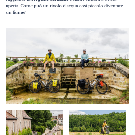
aperta. Come può un rivolo d'acqua così piccolo diventare
Gastronomia
un fiume?
Benessere
Cultura & patrimonio
Know-how
Viaggio responsabile