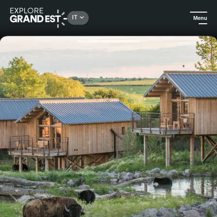
Rechercher un lieu, une activité...
IT
Menu
Homepage
Idee soggiorno
Parc animalier de Sainte-Croix - Black Bear River Lodge