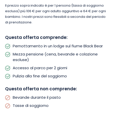
un’esperienza magica da non perdere. Per ricaricare le
Il prezzo sopra indicato è per 1 persona (tassa di soggiorno
batterie, il ristorante offre un’atmosfera rilassata e un’ampia
esclusa) più 106 € per ogni adulto aggiuntivo e 64 € per ogni
varietà di piatti.
bambino. I nostri prezzi sono flessibili a seconda del periodo
di prenotazione.
Se siete curiosi, potete recarvi a Sarrebourg (a 20 km di
distanza) per visitare una città che punta sulla cultura. Nella
Questa offerta comprende:
cappella dei Cordeliers, risalente al XIII secolo, potrete
ammirare una monumentale vetrata di Marc Chagall. Intitolata
Pernottamento in un lodge sul fiume Black Bear
“La Paix” (la pace), questa vetrata di 12 metri è la più grande
Mezza pensione (cena, bevande e colazione
mai realizzata da Chagall. Rappresenta la pace sulla terra e
escluse)
tra i popoli.
Accesso al parco per 2 giorni
Pulizia alla fine del soggiorno
Questa offerta non comprende:
Bevande durante il pasto
Tasse di soggiorno