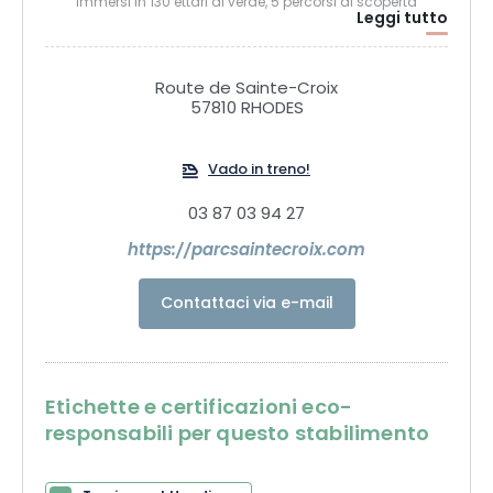
Immersi in 130 ettari di verde, 5 percorsi di scoperta
Leggi tutto
permettono di incontrare oltre 1.500 animali di 130 specie
che vivono in semi-libertà. Orsi, cervi, linci, ghiottoni, lemuri,
panda rossi e diversi branchi di lupi non avranno più
Route de Sainte-Croix
segreti per voi! Per prolungare la visita, i 56 Nature Lodges
57810 RHODES
offrono un'esperienza unica: dormire nel cuore di un grande
parco animale, il più vicino possibile agli animali selvatici.
Vado in treno!
03 87 03 94 27
https://parcsaintecroix.com
Contattaci via e-mail
Etichette e certificazioni eco-
responsabili per questo stabilimento