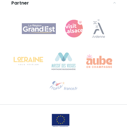
Partner
Agence Régionale du Tourisme Grand Est
Bureau de Colmar (sede operativa)
Château Kiener – 24 rue de Verdun
68000 COLMAR
Ti serve aiuto?
Contattaci per e-mail