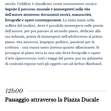
secolo, l'edificio è classificato come monumento storico.
Seguite il percorso museale e immergetevi nella vita
dell'autore attraverso documenti storici, manoscritti,
fotografie e opere contemporanee.
La visita inizia nella
soffitta del mulino, dove è possibile immergersi nelle poesie
Temi
Formati
dell'autore, per poi passare al secondo piano, dedicato alla
#EstSideStory
sua infanzia, prima di immergersi nell'adolescenza al primo
piano: vita amorosa, impegno politico, passione per la
Estate
scrittura - una stanza tanto intensa quanto affascinante. Si
prosegue al piano terra in una sala dove fotografie e opere
In famiglia
d'arte ripercorrono tutti i viaggi del poeta; poi un gabinetto
In due
di curiosità espone tutti gli oggetti cari ad Arthur Rimbaud.
Natura
Montagna
12h00
In città
Passaggio attraverso la Piazza Ducale
Insolito