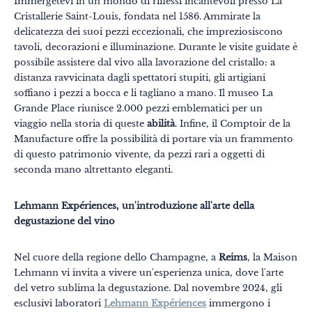
Immergetevi in un mondo di riflessi incantevoli presso La
Cristallerie Saint-Louis, fondata nel 1586. Ammirate la
delicatezza dei suoi pezzi eccezionali, che impreziosiscono
tavoli, decorazioni e illuminazione. Durante le visite guidate è
possibile assistere dal vivo alla lavorazione del cristallo: a
distanza ravvicinata dagli spettatori stupiti, gli artigiani
soffiano i pezzi a bocca e li tagliano a mano. Il museo La
Temi
Formati
Grande Place riunisce 2.000 pezzi emblematici per un
#EstSideStory
viaggio nella storia di queste
abilità
. Infine, il Comptoir de la
Manufacture offre la possibilità di portare via un frammento
Estate
di questo patrimonio vivente, da pezzi rari a oggetti di
seconda mano altrettanto eleganti.
In famiglia
In due
Lehmann Expériences, un'introduzione all'arte della
degustazione del vino
Natura
Montagna
Nel cuore della regione dello Champagne, a
Reims
, la Maison
Lehmann vi invita a vivere un'esperienza unica, dove l'arte
In città
del vetro sublima la degustazione. Dal novembre 2024, gli
esclusivi laboratori
Lehmann Expériences
immergono i
Insolito