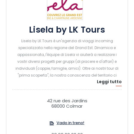
Lisela by LK Tours
Lisela by LK Tours è un'agenzia di viaggi incoming
specializzata nella regione del Grand Est. Dinamica e
appassionata, l'équipe di Lisela vi aiuterà a realizzare i
vostri diversi progetti per gruppi (di piacere e d'affari) e
individuali (coppie, famiglie, amici). Oltre ai nostri tour di
"prima scoperta", la nostra conoscenza del territorio ci
Leggi tutto
permette di proporre soggiorni o tour a tema (vino e
gastronomia, patrimonio e know-how, insolito, natura e
sport, ecc.)
42 rue des Jardins
68000 Colmar
Proponiamo anche pacchetti regalo unici nelle più belle
città del Grand Est e microavventure 100% locali ed eco-
Vado in treno!
responsabili! Non aspettate oltre per scoprire il Grand Est
con Lisela!