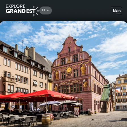
Rechercher un lieu, une activité...
IT
Menu
Homepage
Idee soggiorno
Confezione regalo - Weekend urbano e insolito a Mulhouse