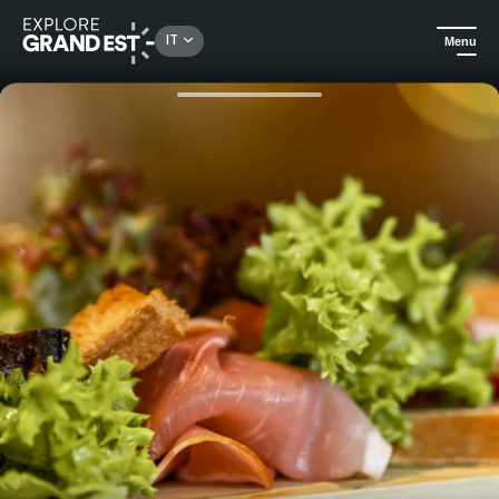
Rechercher un lieu, une activité...
IT
Menu
Homepage
Tradizionale e locale
Buono regalo per il menu scoperta Au Cheval Blanc