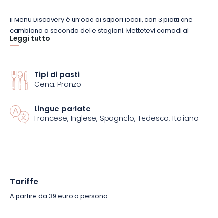
Il Menu Discovery è un’ode ai sapori locali, con 3 piatti che
cambiano a seconda delle stagioni. Mettetevi comodi al
Leggi tutto
vostro tavolo e immergetevi nella calda atmosfera della sala
da pranzo! Per arricchire questo viaggio culinario attraverso
l’Alsazia, sono disponibili bevande in abbinamento a un costo
aggiuntivo.
Tipi di pasti
Cena, Pranzo
Che vogliate regalarvi, sorprendere una persona cara o
Lingue parlate
condividere un momento di convivialità, Au Cheval Blanc è il
Francese, Inglese, Spagnolo, Tedesco, Italiano
posto giusto per i buongustai. Prenotate il vostro tavolo e
preparatevi a vivere un’esperienza culinaria indimenticabile!
Un caloroso benvenuto vi attende.
Tariffe
A partire da 39 euro a persona.