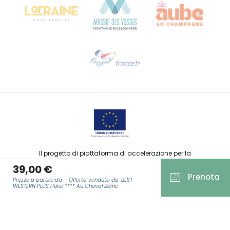
Ti serve aiuto?
Contattaci per e-mail
Il progetto di piattaforma di accelerazione per la
commercializzazione delle offerte turistiche, sportive, culturali
39,00 €
ed enoturistiche del Grand Est è stato finanziato dal FEDER
Prenota
nell’ambito della risposta dell’Unione Europea alla pandemia
Prezzo a partire da – Offerta venduta da: BEST
da COVID-19.
WESTERN PLUS Hôtel **** Au Cheval Blanc
E-MAIL
*