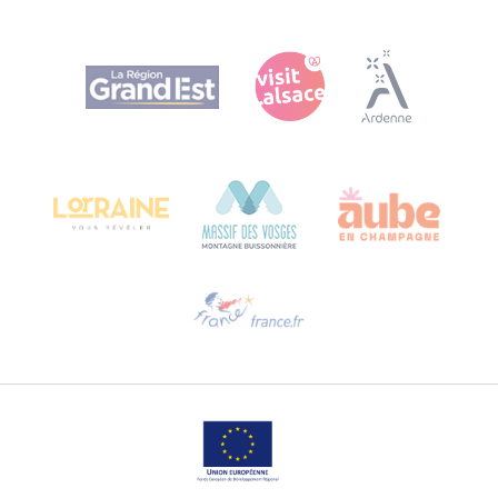
Agence Régionale du Tourisme Grand Est
Bureau de Colmar (sede operativa)
Château Kiener – 24 rue de Verdun
68000 COLMAR
Ti serve aiuto?
Contattaci per e-mail