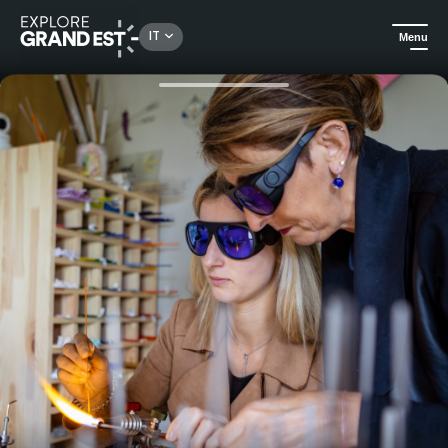
Rechercher un lieu, une activité...
IT
Menu
Homepage
Arte e cultura
Introduzione al vetro filato e soffiato