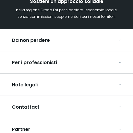
Sostieni un approccio solidale
nella regione Grand Est per rilanciare l’economia locale,
senza commissioni supplementari per i nostri fornitori.
Da non perdere
Mercatini di Natale
Per i professionisti
Alsazia
Ardenne
Organizzare conferenze e seminari
Champagne
Note legali
Organizzate il vostro viaggio di gruppo
Lorena
Scopri l’ART GE
Vosgi
Condizioni generali di utilizzo
Mediaroom
Contattaci
Informativa sulla privacy
Avvertenze legali
Partner