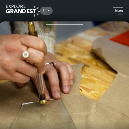
Rechercher un lieu, une activité...
IT
Menu
Homepage
Scopri il know-how
Introduzione alla fusione a Pont-à-Mousson