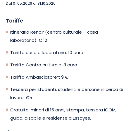
conservato il fascino di un tempo e che ha ispirato Renoir a
Dal 01.05.2026 al 31.10.2026
dipingere molte tele. A Essoyes, Renoir si rivela sotto una luce
completamente nuova!
Tariffe
Itinerario Renoir (centro culturale – casa –
laboratorio): € 12
Tariffa casa e laboratorio: 10 euro
Tariffa Centro culturale: 8 euro
Tariffa Ambasciatore*: 9 €
Tessera per studenti, studenti e persone in cerca di
lavoro: €5
Gratuito: minori di 16 anni, stampa, tessera ICOM,
guida, disabile e residente a Essoyes.