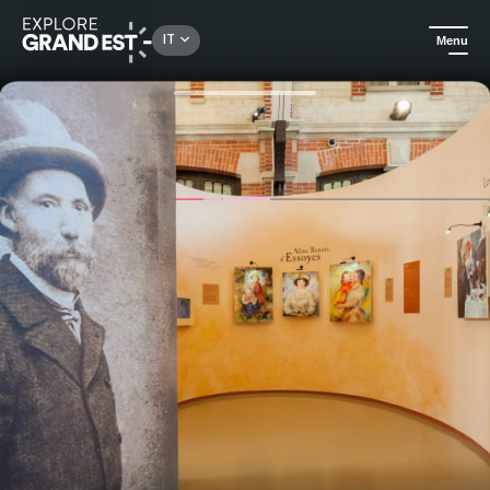
Rechercher un lieu, une activité...
IT
Menu
Homepage
Arte e cultura
Visita al Centro Culturale Renoir