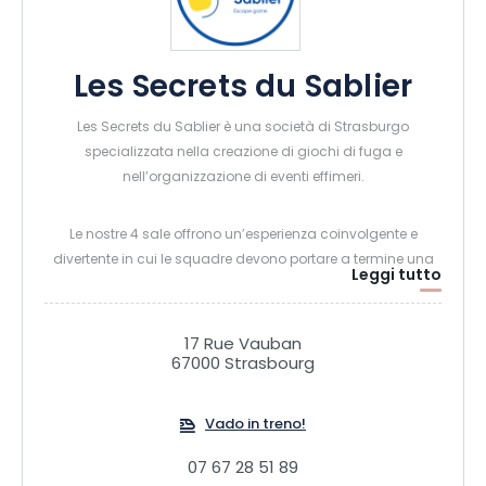
Les Secrets du Sablier
Les Secrets du Sablier è una società di Strasburgo
specializzata nella creazione di giochi di fuga e
nell’organizzazione di eventi effimeri.
Le nostre 4 sale offrono un’esperienza coinvolgente e
divertente in cui le squadre devono portare a termine una
Leggi tutto
missione. I nostri eventi all’aperto assumono forme diverse:
cacce al tesoro, indagini all’aperto, raduni urbani o cacce
al tesoro.
17 Rue Vauban
67000 Strasbourg
Collaboriamo con partner locali per offrire ai nostri clienti
esperienze originali e su misura.
Vado in treno!
07 67 28 51 89