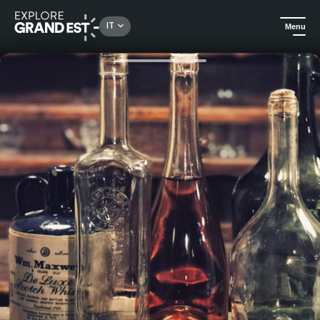
Rechercher un lieu, une activité...
IT
Menu
Homepage
Attività ludiche
Gioco di fuga - Le Bar Clandestin