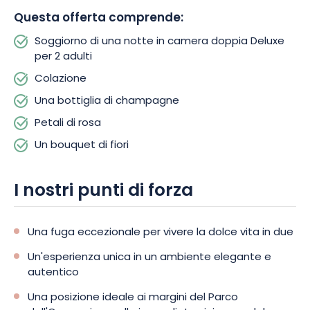
terrazza è anche il luogo ideale per rilassarsi e godersi il
Questa offerta comprende:
dolce stile di vita di Strasburgo!
Soggiorno di una notte in camera doppia Deluxe
per 2 adulti
Oltre a questi piccoli piaceri, l'Hôtel des XV offre una serie di
Colazione
servizi per garantire il vostro comfort. Aria condizionata,
connessione Wi-Fi e parcheggio gratuito sono tutti disponibili.
Una bottiglia di champagne
Petali di rosa
Ogni momento trascorso all'Hôtel des XV è un invito a godersi
Un bouquet di fiori
una dolce vacanza in città. Non indugiate e prenotate oggi
stesso il vostro romantico pernottamento. Questa fuga a
Strasburgo, che unisce lusso, tranquillità e romanticismo,
I nostri punti di forza
promette momenti memorabili per entrambi!
Una fuga eccezionale per vivere la dolce vita in due
Un'esperienza unica in un ambiente elegante e
autentico
Una posizione ideale ai margini del Parco