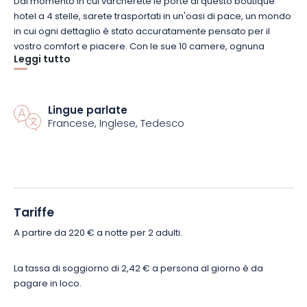
Dal momento in cui varcherete le porte di questo boutique
hotel a 4 stelle, sarete trasportati in un'oasi di pace, un mondo
in cui ogni dettaglio è stato accuratamente pensato per il
vostro comfort e piacere. Con le sue 10 camere, ognuna
Leggi tutto
elegantemente decorata e con un carattere unico, l'Hôtel des
XV si distingue per la sua atmosfera intima e raffinata.
Lingue parlate
Sarete accolti in una delle camere doppie Deluxe, una vera e
Francese, Inglese, Tedesco
propria oasi di tranquillità dove lo chic contemporaneo si
fonde con l'eleganza classica per creare uno spazio caldo e
accogliente. Appena arrivati, vi attende una bottiglia di
champagne che preannuncia un momento di relax. Petali di
rosa delicatamente sparsi e un bouquet di fiori
aggiungeranno un tocco di romanticismo al vostro soggiorno.
Tariffe
A partire da 220 € a notte per 2 adulti.
Dopo una notte di sonno tranquillo, svegliatevi dolcemente e
gustate una deliziosa colazione gourmet inclusa.
La tassa di soggiorno di 2,42 € a persona al giorno è da
pagare in loco.
Nelle miti giornate estive, approfittate del giardino dell'hotel e
lasciatevi incantare dalla natura pittoresca che vi circonda. La