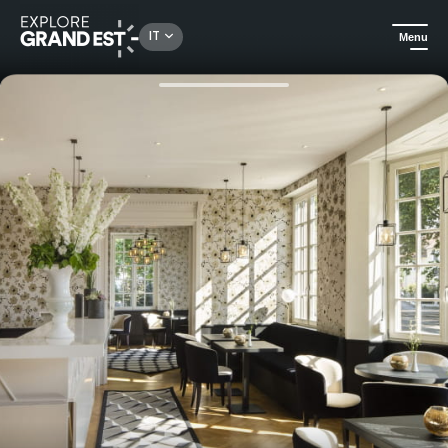
Rechercher un lieu, une activité...
IT
Menu
Homepage
Alloggi di lusso
Hotel des XV en amoureux