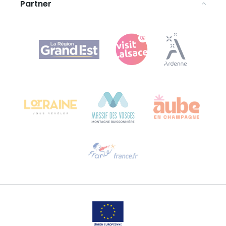
Partner
Agence Régionale du Tourisme Grand Est
Bureau de Colmar (sede operativa)
Château Kiener – 24 rue de Verdun
68000 COLMAR
Ti serve aiuto?
Contattaci per e-mail