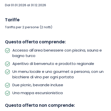
Dopo l’esplorazione, il comfort! Avrete accesso all’area
Dal 01.01.2026 al 31.12.2026
benessere dell’hotel. Potrete nuotare nella piscina riscaldata,
rilassare i muscoli nella sauna e disintossicare la pelle
nell’hammam.
Tariffe
Tariffa per 2 persone (2 notti)
Staccare la spina può essere utile per molti motivi: ritrovare se
stessi, essere più creativi, ricaricare le batterie e lasciarsi
Questa offerta comprende:
andare. Questa rilassante fuga nella natura soddisferà tutti i
vostri desideri di avventura, indulgenza e benessere.
Accesso all'area benessere con piscina, sauna e
bagno turco
Aperitivo di benvenuto e prodotto regionale
Un menu locale e uno gourmet a persona, con un
bicchiere di vino per ogni portata
Due picnic, bevande incluse
Una mappa escursionistica
Questa offerta non comprende: