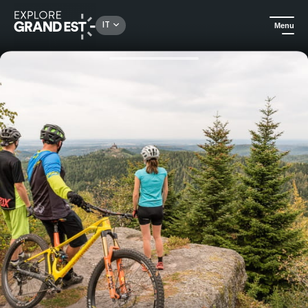
Rechercher un lieu, une activité...
IT
Menu
Homepage
Idee soggiorno
Fuga natura e benessere all'Hotel Notre Dame de Bonne Fontaine