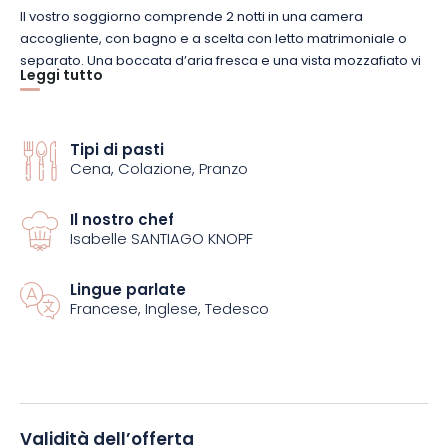
Il vostro soggiorno comprende 2 notti in una camera
accogliente, con bagno e a scelta con letto matrimoniale o
separato. Una boccata d’aria fresca e una vista mozzafiato vi
Leggi tutto
attendono dal balcone.
Per due giorni potrete esplorare il magnifico paesaggio verde
Tipi di pasti
dei Vosgi del Nord con l’aiuto di una mappa escursionistica
Cena, Colazione, Pranzo
fornita. Ma prima di partire, non dimenticate di fare il pieno di
energia con la colazione a buffet. Sono indispensabili scarpe
Il nostro chef
da trekking e abbigliamento adeguato. Durante questa
Isabelle SANTIAGO KNOPF
passeggiata nella foresta, fate una pausa gastronomica per
gustare i prodotti locali e le bevande contenute nel vostro
cestino da picnic.
Lingue parlate
Francese, Inglese, Tedesco
Potrete anche assaporare l’ottima cucina per cui la struttura è
rinomata. La prima sera gusterete una cena con menù locale
a base di selvaggina, seguita da un menù gourmet per
concludere in bellezza il vostro soggiorno la seconda sera.
Validità dell’offerta