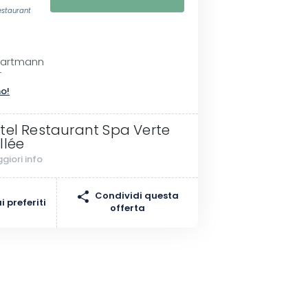
estaurant
I
 Hartmann
r
no!
tel Restaurant Spa Verte
llée
giori info
Condividi questa
 preferiti
offerta