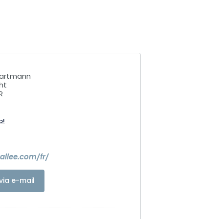
 Hartmann
ht
R
o!
vallee.com/fr/
via e-mail