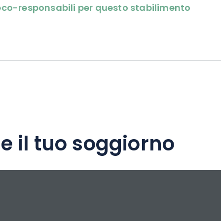
i eco-responsabili per questo stabilimento
ioni e seminari, La Verte Vallée può ospitare
artecipanti e offre servizi personalizzati sotto
di studio o seminari residenziali.
e il tuo soggiorno