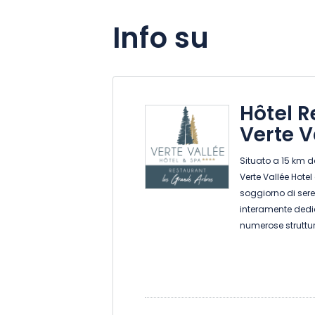
Info su
Hôtel 
Verte V
Situato a 15 km d
Verte Vallée Hote
soggiorno di seren
interamente dedic
numerose struttur
ristorante Les Gra
potrete assaporar
regionali. In esta
soleggiata. Per i v
possiamo ospitar