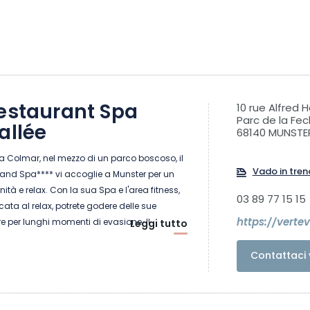
Restaurant Spa
10 rue Alfred
Parc de la Fec
allée
68140 MUNSTE
a Colmar, nel mezzo di un parco boscoso, il
Vado in tren
l and Spa**** vi accoglie a Munster per un
ità e relax. Con la sua Spa e l'area fitness,
03 89 77 15 15
ata al relax, potrete godere delle sue
https://verte
e per lunghi momenti di evasione. Il
Leggi tutto
nds Arbres vi invita a gustare piatti gustosi e
e una cucina a base di prodotti freschi e
Contattaci 
te, potrete godere della nostra terrazza
ostri ricevimenti e le feste di famiglia,
e banchetti da 10 a 130 persone.