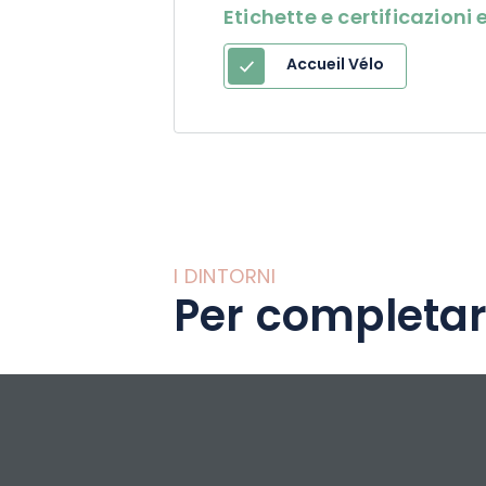
Etichette e certificazion
Per le vostre riun
Accueil Vélo
eventi fino a 180 p
forma di giornate 
I DINTORNI
Per completar