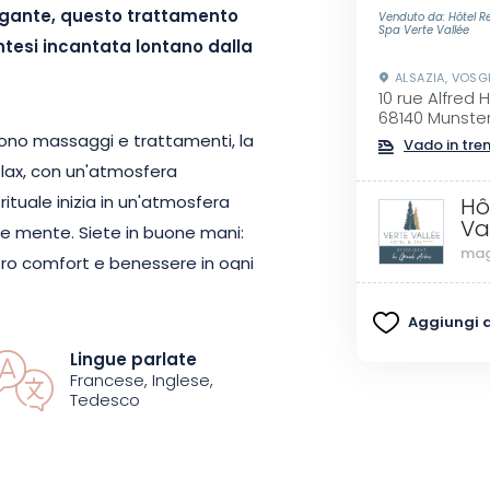
egante, questo trattamento
Venduto da: Hôtel R
Spa Verte Vallée
ntesi incantata lontano dalla
ALSAZIA, VOSG
10 rue Alfred
68140 Munste
guono massaggi e trattamenti
, la
Vado in tre
relax, con un'atmosfera
rituale inizia in un'atmosfera
Hô
Va
e mente. Siete in buone mani:
mag
stro comfort e benessere in ogni
Aggiungi ai
tte di lasciarvi andare
Lingue parlate
Francese, Inglese,
er rivitalizzare e rilassare
Tedesco
e ideale per ricaricare le
ante. Potete scegliere tra tre
 sequenza di due trattamenti.