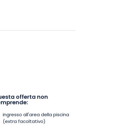
 regalare a una persona cara un
egalo "Trattamento rituale"
è
per regalare piacere o per
 momento di benessere all'Hôtel
esta offerta non
omprende:
ingresso all'area della piscina
(extra facoltativo)