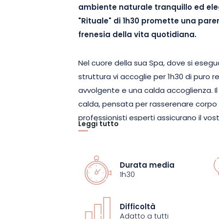
ambiente naturale tranquillo ed el
"Rituale" di 1h30 promette una pare
frenesia della vita quotidiana.
Nel cuore della sua Spa, dove si ese
struttura vi accoglie per 1h30 di puro 
avvolgente e una calda accoglienza. Il 
calda, pensata per rasserenare corpo 
professionisti esperti assicurano il vo
Leggi tutto
momento.
Questo trattamento completo vi perme
Durata media
completamente. Ogni gesto è pensato p
1h30
profondamente. Un'esperienza sensorial
batterie in un ambiente calmo e stimol
Difficoltà
Rituali, ognuno dei quali combina una
Adatto a tutti