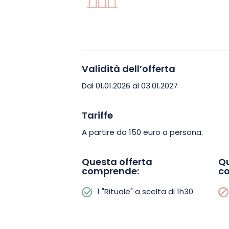
Volete ricaricare le vostre batterie o
momento di evasione?
Questo buono r
una promessa di indulgenza, perfetta 
Validità dell’offerta
coccolarsi.
Prenotate subito il vostro
Verte Vallée!
Dal 01.01.2026 al 03.01.2027
Tariffe
A partire da 150 euro a persona.
Questa offerta
Qu
comprende:
c
1 "Rituale" a scelta di 1h30